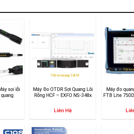
áy soi lỗi
Máy Đo OTDR Sợi Quang Lõi
Máy đo qua
 quang
Rỗng HCF – EXFO NS-348x
FTB Lite 750D
ệ
Liên Hệ
Liê