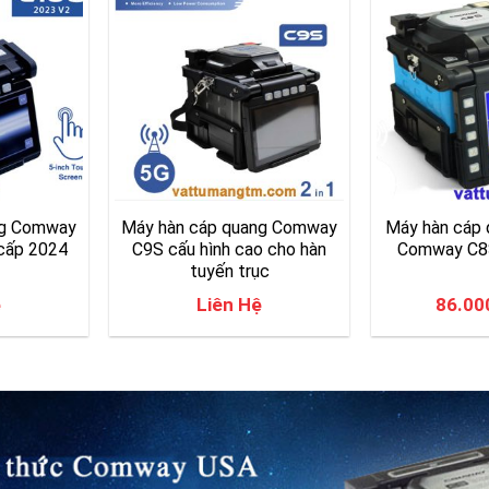
ng Comway
Máy hàn cáp quang Comway
Máy hàn cáp 
cấp 2024
C9S cấu hình cao cho hàn
Comway C8S
tuyến trục
ệ
Liên Hệ
86.00