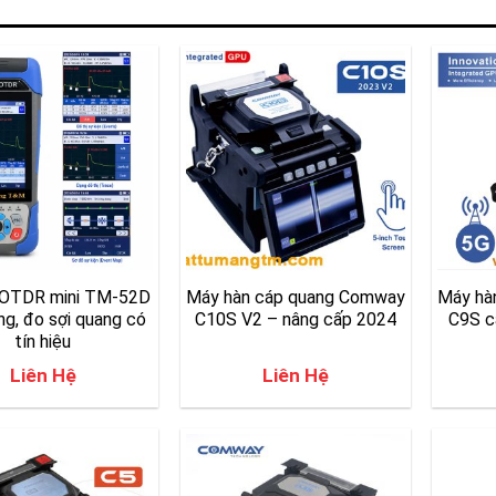
 OTDR mini TM-52D
Máy hàn cáp quang Comway
Máy hà
ng, đo sợi quang có
C10S V2 – nâng cấp 2024
C9S c
tín hiệu
Liên Hệ
Liên Hệ