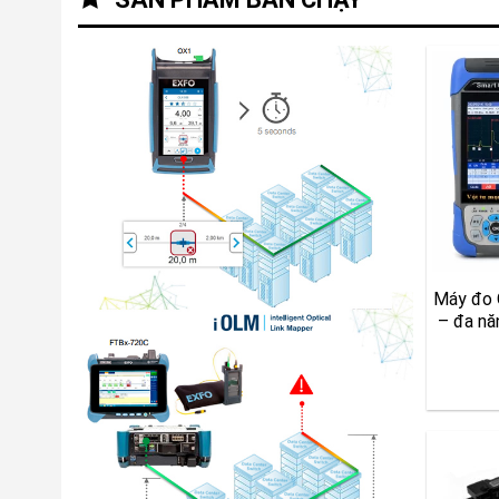
Máy đo
– đa nă