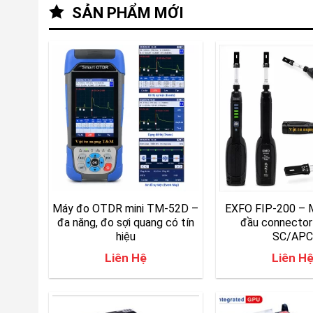
SẢN PHẨM MỚI
Máy đo OTDR mini TM-52D –
EXFO FIP-200 – M
đa năng, đo sợi quang có tín
đầu connector
hiệu
SC/APC
Liên Hệ
Liên H