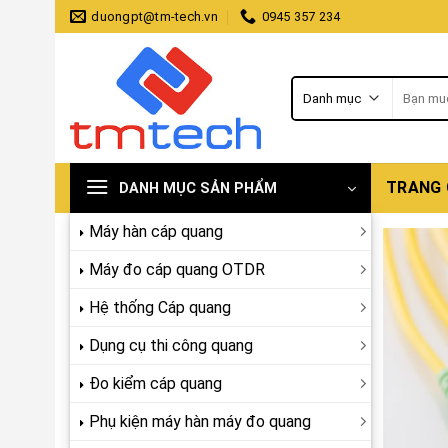
Skip
duongpt@tm-tech.vn
0945 357 234
to
content
Tìm
kiếm:
TRANG
DANH MỤC SẢN PHẨM
Máy hàn cáp quang
Máy đo cáp quang OTDR
Hệ thống Cáp quang
Dụng cụ thi công quang
Đo kiểm cáp quang
Phụ kiện máy hàn máy đo quang