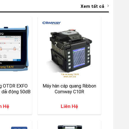
Xem tất cả
ng OTDR EXFO
Máy hàn cáp quang Ribbon
 dải động 50dB
Comway C10R
n Hệ
Liên Hệ