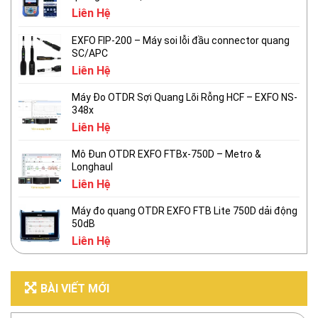
Liên Hệ
EXFO FIP-200 – Máy soi lỗi đầu connector quang
SC/APC
Liên Hệ
Máy Đo OTDR Sợi Quang Lõi Rỗng HCF – EXFO NS-
348x
Liên Hệ
Mô Đun OTDR EXFO FTBx-750D – Metro &
Longhaul
Liên Hệ
Máy đo quang OTDR EXFO FTB Lite 750D dải động
50dB
Liên Hệ
BÀI VIẾT MỚI