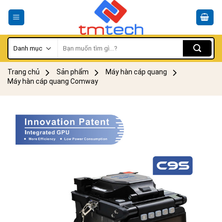
Skip
to
content
Tìm
kiếm:
Trang chủ
Sản phẩm
Máy hàn cáp quang
Máy hàn cáp quang Comway