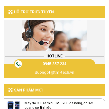
HỖ TRỢ TRỰC TUYẾN
HOTLINE
0945 357 234
duongpt@tm-tech.vn
SẢN PHẨM MỚI
Máy đo OTDR mini TM-52D - đa năng, đo sợi
quang có tín hiệu