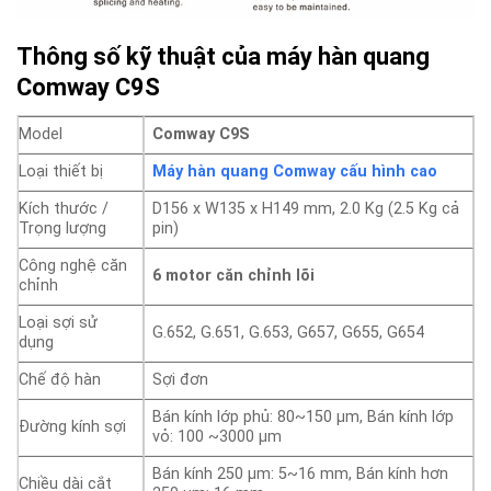
Thông số kỹ thuật của máy hàn quang
Comway C9S
Model
Comway C9S
Loại thiết bị
Máy hàn quang Comway cấu hình cao
Kích thước /
D156 x W135 x H149 mm, 2.0 Kg (2.5 Kg cả
Trọng lượng
pin)
Công nghệ căn
6 motor căn chỉnh lõi
chỉnh
Loại sợi sử
G.652, G.651, G.653, G657, G655, G654
dụng
Chế độ hàn
Sợi đơn
Bán kính lớp phủ: 80~150 µm, Bán kính lớp
Đường kính sợi
vỏ: 100 ~3000 µm
Bán kính 250 µm: 5~16 mm, Bán kính hơn
Chiều dài cắt