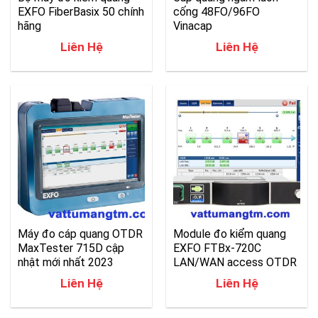
EXFO FiberBasix 50 chính
cống 48FO/96FO
hãng
Vinacap
Liên Hệ
Liên Hệ
Máy đo cáp quang OTDR
Module đo kiểm quang
MaxTester 715D cập
EXFO FTBx-720C
nhật mới nhất 2023
LAN/WAN access OTDR
Liên Hệ
Liên Hệ