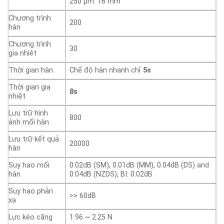
250 µm: 16 mm
Chương trình
200
hàn
Chương trình
30
gia nhiêt
Thời gian hàn
Chế độ hàn nhanh chỉ
5s
Thời gian gia
8s
nhiệt
Lưu trữ hình
800
ảnh mối hàn
Lưu trữ kết quả
20000
hàn
Suy hao mối
0.02dB (SM), 0.01dB (MM), 0.04dB (DS) and
hàn
0.04dB (NZDS), BI: 0.02dB
Suy hao phản
>> 60dB
xạ
Lực kéo căng
1.96 ~ 2.25 N