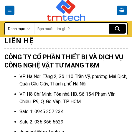
Skip
to
content
Tìm
kiếm:
LIÊN HỆ
CÔNG TY CỔ PHẦN THIẾT BỊ VÀ DỊCH VỤ
CÔNG NGHỆ VẬT TƯ MẠNG T&M
VP Hà Nội: Tầng 2, Số 110 Trần Vỹ, phường Mai Dịch,
Quận Cầu Giấy, Thành phố Hà Nội
VP Hồ Chí Minh: Tòa nhà HB, Số 154 Phạm Văn
Chiêu, P.9, Q. Gò Vấp, TP. HCM
Sale 1: 0945 357 234
Sale 2
: 036 366 5629
duongpt@tm-tech.vn