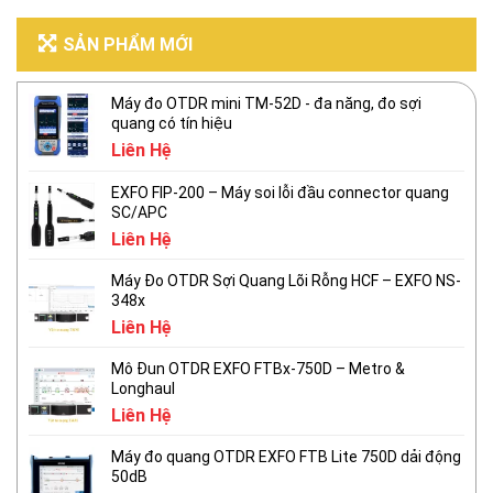
SẢN PHẨM MỚI
Máy đo OTDR mini TM-52D - đa năng, đo sợi
quang có tín hiệu
Liên Hệ
EXFO FIP-200 – Máy soi lỗi đầu connector quang
SC/APC
Liên Hệ
Máy Đo OTDR Sợi Quang Lõi Rỗng HCF – EXFO NS-
348x
Liên Hệ
Mô Đun OTDR EXFO FTBx-750D – Metro &
Longhaul
Liên Hệ
Máy đo quang OTDR EXFO FTB Lite 750D dải động
50dB