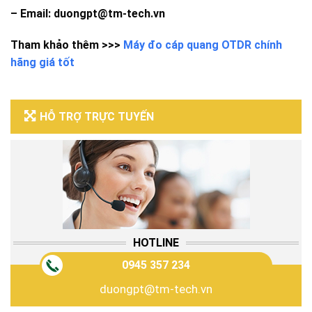
– Email: duongpt@tm-tech.vn
Tham khảo thêm >>>
Máy đo cáp quang OTDR chính
hãng giá tốt
HỖ TRỢ TRỰC TUYẾN
HOTLINE
0945 357 234
duongpt@tm-tech.vn