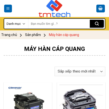
Skip
to
content
Tìm
kiếm:
Trang chủ
Sản phẩm
Máy hàn cáp quang
MÁY HÀN CÁP QUANG