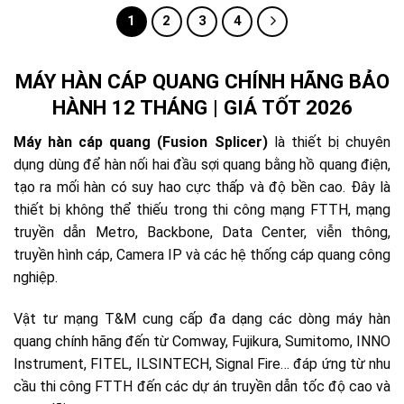
1
2
3
4
MÁY HÀN CÁP QUANG CHÍNH HÃNG BẢO
HÀNH 12 THÁNG | GIÁ TỐT 2026
Máy hàn cáp quang (Fusion Splicer)
là thiết bị chuyên
dụng dùng để hàn nối hai đầu sợi quang bằng hồ quang điện,
tạo ra mối hàn có suy hao cực thấp và độ bền cao. Đây là
thiết bị không thể thiếu trong thi công mạng FTTH, mạng
truyền dẫn Metro, Backbone, Data Center, viễn thông,
truyền hình cáp, Camera IP và các hệ thống cáp quang công
nghiệp.
Vật tư mạng T&M cung cấp đa dạng các dòng máy hàn
quang chính hãng đến từ Comway, Fujikura, Sumitomo, INNO
Instrument, FITEL, ILSINTECH, Signal Fire… đáp ứng từ nhu
cầu thi công FTTH đến các dự án truyền dẫn tốc độ cao và