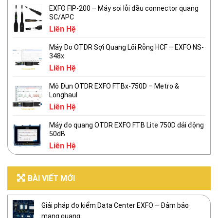
EXFO FIP-200 – Máy soi lỗi đầu connector quang
SC/APC
Liên Hệ
Máy Đo OTDR Sợi Quang Lõi Rỗng HCF – EXFO NS-
348x
Liên Hệ
Mô Đun OTDR EXFO FTBx-750D – Metro &
Longhaul
Liên Hệ
Máy đo quang OTDR EXFO FTB Lite 750D dải động
50dB
Liên Hệ
BÀI VIẾT MỚI
Giải pháp đo kiểm Data Center EXFO – Đảm bảo
mạng quang