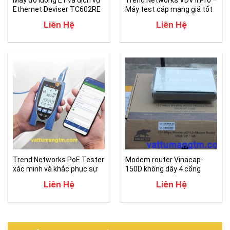
Máy đo luồng E1 và dịch vụ
Trend Networks VDV II Pro –
Ethernet Deviser TC602RE
Máy test cáp mạng giá tốt
Liên Hệ
Liên Hệ
Trend Networks PoE Tester
Modem router Vinacap-
xác minh và khắc phục sự
150D không dây 4 cổng
cố PoE
chuyển đổi
Liên Hệ
Liên Hệ