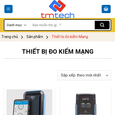
Skip
to
content
Tìm
kiếm:
Trang chủ
Sản phẩm
Thiết bị đo kiểm Mạng
THIẾT BỊ ĐO KIỂM MẠNG