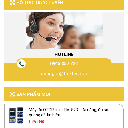
HỖ TRỢ TRỰC TUYẾN
HOTLINE
0945 357 234
duongpt@tm-tech.vn
SẢN PHẨM MỚI
Máy đo OTDR mini TM-52D - đa năng, đo sợi
quang có tín hiệu
Liên Hệ