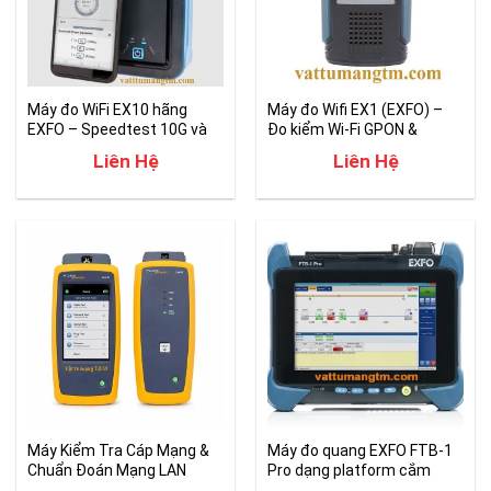
Máy đo WiFi EX10 hãng
Máy đo Wifi EX1 (EXFO) –
EXFO – Speedtest 10G và
Đo kiểm Wi-Fi GPON &
WiFi-7
Ethernet
Liên Hệ
Liên Hệ
Máy Kiểm Tra Cáp Mạng &
Máy đo quang EXFO FTB-1
Chuẩn Đoán Mạng LAN
Pro dạng platform cắm
Fluke LinkIQ
module