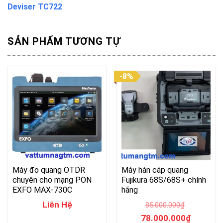
Deviser TC722
SẢN PHẨM TƯƠNG TỰ
-8%
Máy đo quang OTDR
Máy hàn cáp quang
chuyên cho mạng PON
Fujikura 68S/68S+ chính
EXFO MAX-730C
hãng
Liên Hệ
85.000.000
₫
Giá
Giá
78.000.000
₫