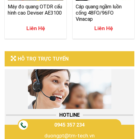
Máy đo quang OTDR cấu
Cáp quang ngầm luồn
hình cao Deviser AE3100
cống 48FO/96FO
Vinacap
Liên Hệ
Liên Hệ
HỖ TRỢ TRỰC TUYẾN
HOTLINE
0945 357 234
duongpt@tm-tech.vn