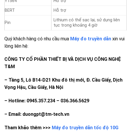
Y1564
Hỗ trợ
BERT
Hỗ trợ
Lithium có thể sạc lại, sử dụng liên
Pin
tục trong khoảng 4 giờ
Quý khách hàng có nhu cầu mua
Máy đo truyền dẫn
xin vui
lòng liên hệ:
CÔNG TY CỔ PHẦN THIẾT BỊ VÀ DỊCH VỤ CÔNG NGHỆ
T&M
–
Tầng 5, Lô B14-D21 Khu đô thị mới, Đ. Cầu Giấy, Dịch
Vọng Hậu, Cầu Giấy, Hà Nội
– Hotline: 0945.357.234 – 036.366.5629
– Email: duongpt@tm-tech.vn
Tham khảo thêm >>>
Máy đo truyền dẫn tốc độ 10G