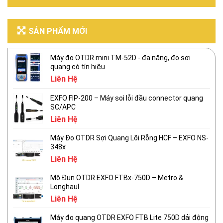
SẢN PHẨM MỚI
Máy đo OTDR mini TM-52D - đa năng, đo sợi
quang có tín hiệu
Liên Hệ
EXFO FIP-200 – Máy soi lỗi đầu connector quang
SC/APC
Liên Hệ
Máy Đo OTDR Sợi Quang Lõi Rỗng HCF – EXFO NS-
348x
Liên Hệ
Mô Đun OTDR EXFO FTBx-750D – Metro &
Longhaul
Liên Hệ
Máy đo quang OTDR EXFO FTB Lite 750D dải động