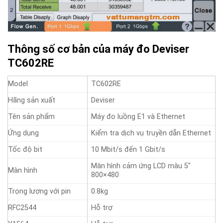
Thông số cơ bản của máy đo Deviser
TC602RE
Model
TC602RE
Hãng sản xuất
Deviser
Tên sản phẩm
Máy đo luồng E1 và Ethernet
Ứng dụng
Kiểm tra dịch vụ truyền dẫn Ethernet
Tốc độ bit
10 Mbit/s đến 1 Gbit/s
Màn hình cảm ứng LCD màu 5″
Màn hình
800×480
Trọng lượng với pin
0.8kg
RFC2544
Hỗ trợ