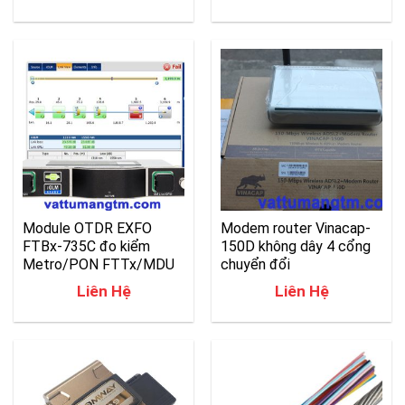
gốc
hiện
là:
tại
85.000.000₫.
là:
78.000.
Module OTDR EXFO
Modem router Vinacap-
FTBx-735C đo kiểm
150D không dây 4 cổng
Metro/PON FTTx/MDU
chuyển đổi
Liên Hệ
Liên Hệ