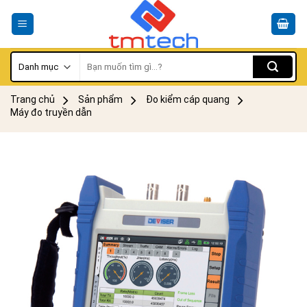
Skip
to
content
Tìm
kiếm:
Trang chủ
Sản phẩm
Đo kiểm cáp quang
Máy đo truyền dẫn