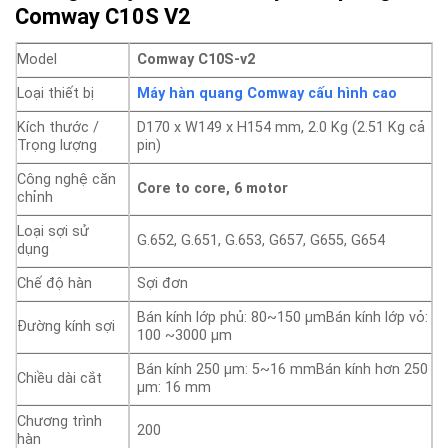
Comway C10S V2
Model
Comway C10S-v2
Loại thiết bị
Máy hàn quang Comway cấu hình cao
Kích thước /
D170 x W149 x H154 mm, 2.0 Kg (2.51 Kg cả
Trọng lượng
pin)
Công nghệ căn
Core to core, 6 motor
chỉnh
Loại sợi sử
G.652, G.651, G.653, G657, G655, G654
dụng
Chế độ hàn
Sợi đơn
Bán kính lớp phủ: 80~150 µmBán kính lớp vỏ:
Đường kính sợi
100 ~3000 µm
Bán kính 250 µm: 5~16 mmBán kính hơn 250
Chiều dài cắt
µm: 16 mm
Chương trình
200
hàn