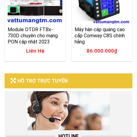
Module OTDR FTBx-
Máy hàn cáp quang cao
730D chuyên cho mạng
cấp Comway C8S chính
PON cập nhật 2023
hãng
Liên Hệ
86.000.000
₫
HỖ TRỢ TRỰC TUYẾN
HOTLINE