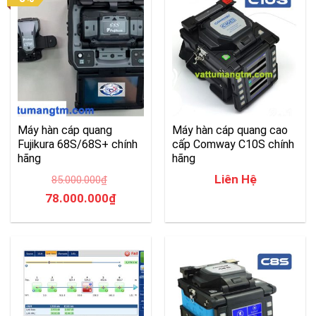
Máy hàn cáp quang
Máy hàn cáp quang cao
Fujikura 68S/68S+ chính
cấp Comway C10S chính
hãng
hãng
Liên Hệ
85.000.000
₫
Giá
Giá
78.000.000
₫
gốc
hiện
là:
tại
85.000.000₫.
là:
78.000.000₫.