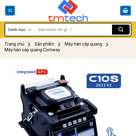
Skip
to
content
Tìm
kiếm:
Trang chủ
Sản phẩm
Máy hàn cáp quang
Máy hàn cáp quang Comway