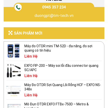
0945 357 234
duongpt@tm-tech.vn
SẢN PHẨM MỚI
Máy đo OTDR mini TM-52D - đa năng, đo sợi
quang có tín hiệu
Liên Hệ
EXFO FIP-200 – Máy soi lỗi đầu connector quang
SC/APC
Liên Hệ
Máy Đo OTDR Sợi Quang Lõi Rỗng HCF – EXFO NS-
348x
Liên Hệ
Mô Đun OTDR EXFO FTBx-750D – Metro &