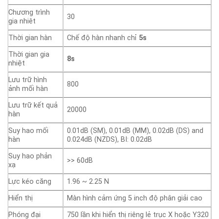
Chương trình
30
gia nhiêt
Thời gian hàn
Chế độ hàn nhanh chỉ
5s
Thời gian gia
8s
nhiệt
Lưu trữ hình
800
ảnh mối hàn
Lưu trữ kết quả
20000
hàn
Suy hao mối
0.01dB (SM), 0.01dB (MM), 0.02dB (DS) and
hàn
0.024dB (NZDS), BI: 0.02dB
Suy hao phản
>> 60dB
xạ
Lực kéo căng
1.96 ~ 2.25 N
Hiển thị
Màn hình cảm ứng 5 inch độ phân giải cao
Phóng đại
750 lần khi hiển thị riêng lẻ trục X hoặc Y320