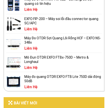
quang có tín hiệu
Liên Hệ
EXFO FIP-200 – Máy soi lỗi đầu connector quang
SC/APC
Liên Hệ
Máy Đo OTDR Sợi Quang Lõi Rỗng HCF – EXFO NS-
348x
Liên Hệ
Mô Đun OTDR EXFO FTBx-750D – Metro &
Longhaul
Liên Hệ
Máy đo quang OTDR EXFO FTB Lite 750D dải động
50dB
Liên Hệ
BÀI VIẾT MỚI