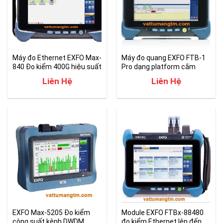
Máy đo Ethernet EXFO Max-
Máy đo quang EXFO FTB-1
840 Đo kiểm 400G hiệu suất
Pro dạng platform cắm
cao
module
Liên Hệ
Liên Hệ
EXFO Max-5205 Đo kiểm
Module EXFO FTBx-88480
công suất kênh DWDM
đo kiểm Ethernet lên đến