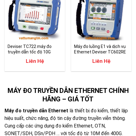
Deviser TC722 máy đo
Máy đo luồng E1 và dịch vụ
truyền dẫn tốc độ 10G
Ethernet Deviser TC602RE
Ethernet/SDH
Liên Hệ
Liên Hệ
MÁY ĐO TRUYỀN DẪN ETHERNET CHÍNH
HÃNG – GIÁ TỐT
Máy đo truyền dẫn Ethernet
là thiết bị đo kiểm, thiết lập
hiệu suất, chức năng, độ tin cậy đường truyền viễn thông.
Cung cấp các ứng dụng đo kiểm Ethernet, OTN,
SONET/SDH, DSn/PDH … với tốc độ từ 10M đến 400G.