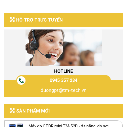
HỖ TRỢ TRỰC TUYẾN
HOTLINE
0945 357 234
duongpt@tm-tech.vn
SẢN PHẨM MỚI
Máy đo OTDR mini TM-52D - đa năng, đo sợi