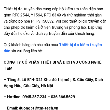
Thiết bị đo truyền dẫn cung cấp bộ kiểm tra toàn diện bao
gồm RFC 2544, Y.1564, RFC 6349 và thử nghiệm thời gian
và đồng bộ hóa PTP/1588v2. Với các thiết bị đo truyền dẫn
cho phép đo kiểm cả ở hiện trường và phòng lab. Đáp ứng
đầy đủ nhu cầu về dịch vụ truyền dẫn của khách hàng.
Quý khách hàng có nhu cầu mua
Thiết bị đo kiểm truyền
dẫn
xin vui lòng liên hệ:
CÔNG TY CỔ PHẦN THIẾT BỊ VÀ DỊCH VỤ CÔNG NGHỆ
T&M
–
Tầng 5, Lô B14-D21 Khu đô thị mới, Đ. Cầu Giấy, Dịch
Vọng Hậu, Cầu Giấy, Hà Nội
– Hotline: 0945.357.234 – 036.366.5629
– Email: duongpt@tm-tech.vn