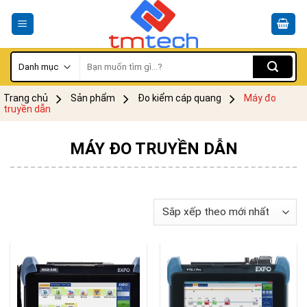
Skip
to
content
Tìm
kiếm:
Trang chủ
Sản phẩm
Đo kiểm cáp quang
Máy đo
truyền dẫn
MÁY ĐO TRUYỀN DẪN