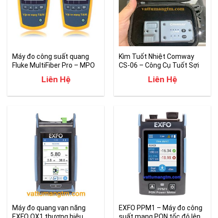
Máy đo công suất quang
Kìm Tuốt Nhiệt Comway
Fluke MultiFiber Pro – MPO
CS-06 – Công Cụ Tuốt Sợi
Fiber
Cáp Quang
Liên Hệ
Liên Hệ
Máy đo quang vạn năng
EXFO PPM1 – Máy đo công
EXFO OX1 thương hiệu
suất mạng PON tốc độ lên