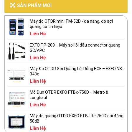
SẢN PHẨM MỚI
Máy đo OTDR mini TM-52D - đa năng, đo sợi
quang có tín hiệu
Liên Hệ
EXFO FIP-200 – Máy soi lỗi đầu connector quang
SC/APC
Liên Hệ
Máy Đo OTDR Sợi Quang Lõi Rỗng HCF – EXFO NS-
348x
Liên Hệ
Mô Đun OTDR EXFO FTBx-750D – Metro &
Longhaul
Liên Hệ
Máy đo quang OTDR EXFO FTB Lite 750D dải động
50dB
Liên Hệ