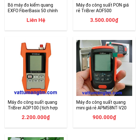
Bộ máy đo kiểm quang
Máy đo công suất PON giá
EXFO FiberBasix 50 chính
rẻ TriBrer AOF500
hãng
Liên Hệ
3.500.000
₫
Máy đo công suất quang
Máy đo công suất quang
TriBrer AOP100 (tích hợp
mini giá rẻ APM58NT-V20
VFL)
2.200.000
₫
900.000
₫