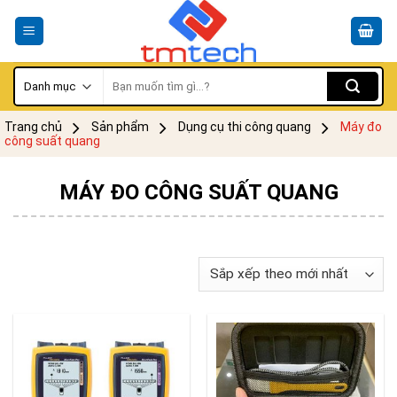
Skip
to
content
Tìm
kiếm:
Trang chủ
Sản phẩm
Dụng cụ thi công quang
Máy đo
công suất quang
MÁY ĐO CÔNG SUẤT QUANG