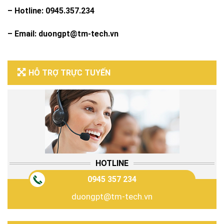
– Hotline: 0945.357.234
– Email: duongpt@tm-tech.vn
HỖ TRỢ TRỰC TUYẾN
HOTLINE
0945 357 234
duongpt@tm-tech.vn