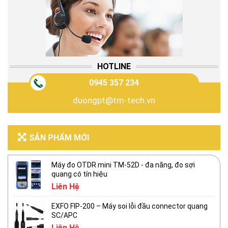
HOTLINE
0945 357 234
duongpt@tm-tech.vn
SẢN PHẨM MỚI
Máy đo OTDR mini TM-52D - đa năng, đo sợi
quang có tín hiệu
Liên Hệ
EXFO FIP-200 – Máy soi lỗi đầu connector quang
SC/APC
Liên Hệ