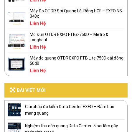
Máy Đo OTDR Sợi Quang Lõi Rỗng HCF – EXFO NS-
348x
Liên Hệ
Mô Đun OTDR EXFO FTBx-750D – Metro &
Longhaul
Liên Hệ
Máy đo quang OTDR EXFO FTB Lite 750D dải động
50dB
Liên Hệ
BÀI VIẾT MỚI
Giải pháp đo kiểm Data Center EXFO – Đảm bảo
mạng quang
Nghiệm thu cáp quang Data Center: 5 sai lầm gây