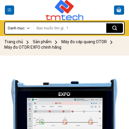
Skip
to
content
Tìm
kiếm:
Trang chủ
Sản phẩm
Máy đo cáp quang OTDR
Máy đo OTDR EXFO chính hãng