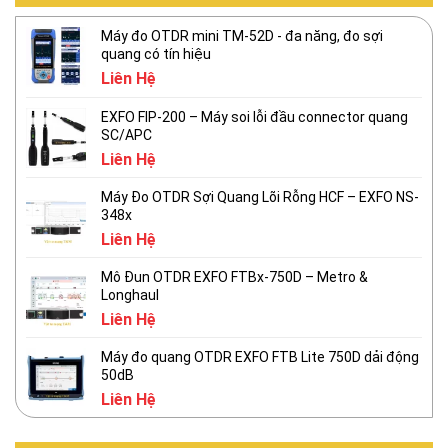
Máy đo OTDR mini TM-52D - đa năng, đo sợi
quang có tín hiệu
Liên Hệ
EXFO FIP-200 – Máy soi lỗi đầu connector quang
SC/APC
Liên Hệ
Máy Đo OTDR Sợi Quang Lõi Rỗng HCF – EXFO NS-
348x
Liên Hệ
Mô Đun OTDR EXFO FTBx-750D – Metro &
Longhaul
Liên Hệ
Máy đo quang OTDR EXFO FTB Lite 750D dải động
50dB
Liên Hệ