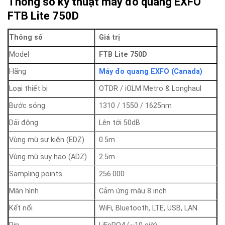
Thông số kỹ thuật máy đo quang EXFO
FTB Lite 750D
Thông số
Giá trị
Model
FTB Lite 750D
Hãng
Máy đo quang EXFO (Canada)
Loại thiết bị
OTDR / iOLM Metro & Longhaul
Bước sóng
1310 / 1550 / 1625nm
Dải động
Lên tới 50dB
Vùng mù sự kiện (EDZ)
0.5m
Vùng mù suy hao (ADZ)
2.5m
Sampling points
256.000
Màn hình
Cảm ứng màu 8 inch
Kết nối
WiFi, Bluetooth, LTE, USB, LAN