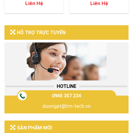
Liên Hệ
Liên Hệ
HỖ TRỢ TRỰC TUYẾN
HOTLINE
0945 357 234
duongpt@tm-tech.vn
SẢN PHẨM MỚI