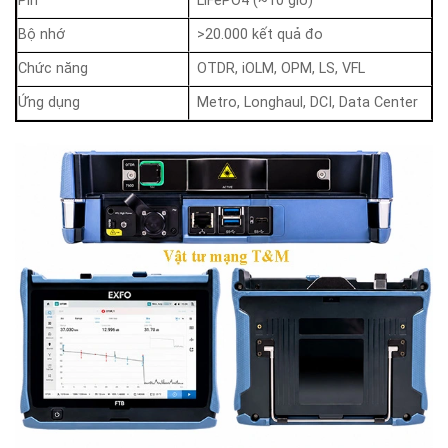
Pin
LiFePO4 (~10 giờ)
Bộ nhớ
>20.000 kết quả đo
Chức năng
OTDR, iOLM, OPM, LS, VFL
Ứng dụng
Metro, Longhaul, DCI, Data Center