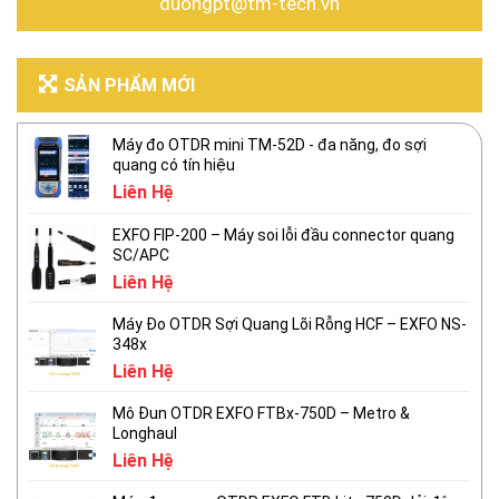
duongpt@tm-tech.vn
SẢN PHẨM MỚI
Máy đo OTDR mini TM-52D - đa năng, đo sợi
quang có tín hiệu
Liên Hệ
EXFO FIP-200 – Máy soi lỗi đầu connector quang
SC/APC
Liên Hệ
Máy Đo OTDR Sợi Quang Lõi Rỗng HCF – EXFO NS-
348x
Liên Hệ
Mô Đun OTDR EXFO FTBx-750D – Metro &
Longhaul
Liên Hệ