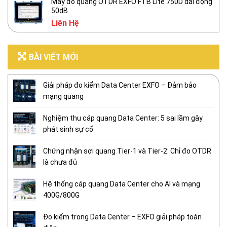
Máy đo quang OTDR EXFO FTB Lite 750D dải động
50dB
Liên Hệ
BÀI VIẾT MỚI
Giải pháp đo kiểm Data Center EXFO – Đảm bảo
mạng quang
Nghiệm thu cáp quang Data Center: 5 sai lầm gây
phát sinh sự cố
Chứng nhận sợi quang Tier-1 và Tier-2: Chỉ đo OTDR
là chưa đủ
Hệ thống cáp quang Data Center cho AI và mạng
400G/800G
Đo kiểm trong Data Center – EXFO giải pháp toàn