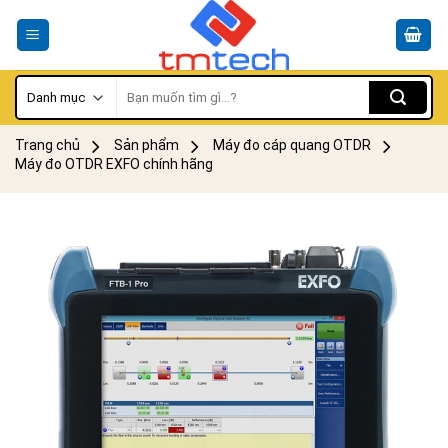
Skip
to
content
Tìm
kiếm:
Trang chủ
Sản phẩm
Máy đo cáp quang OTDR
Máy đo OTDR EXFO chính hãng