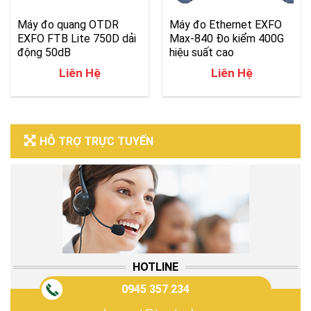
Máy đo quang OTDR
Máy đo Ethernet EXFO
EXFO FTB Lite 750D dải
Max-840 Đo kiểm 400G
động 50dB
hiệu suất cao
Liên Hệ
Liên Hệ
HỖ TRỢ TRỰC TUYẾN
HOTLINE
0945 357 234