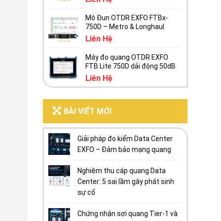
Mô Đun OTDR EXFO FTBx-
750D – Metro & Longhaul
Liên Hệ
Máy đo quang OTDR EXFO
FTB Lite 750D dải động 50dB
Liên Hệ
BÀI VIẾT MỚI
Giải pháp đo kiểm Data Center
EXFO – Đảm bảo mạng quang
Nghiệm thu cáp quang Data
Center: 5 sai lầm gây phát sinh
sự cố
Chứng nhận sợi quang Tier-1 và