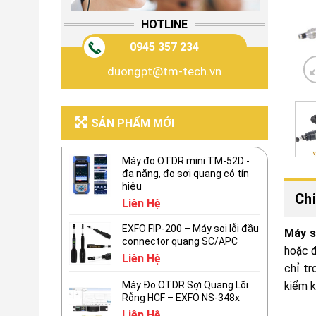
HOTLINE
0945 357 234
duongpt@tm-tech.vn
SẢN PHẨM MỚI
Máy đo OTDR mini TM-52D -
đa năng, đo sợi quang có tín
hiệu
Chi
Liên Hệ
EXFO FIP-200 – Máy soi lỗi đầu
Máy s
connector quang SC/APC
hoặc đ
Liên Hệ
chỉ tr
kiểm 
Máy Đo OTDR Sợi Quang Lõi
Rỗng HCF – EXFO NS-348x
Liên Hệ