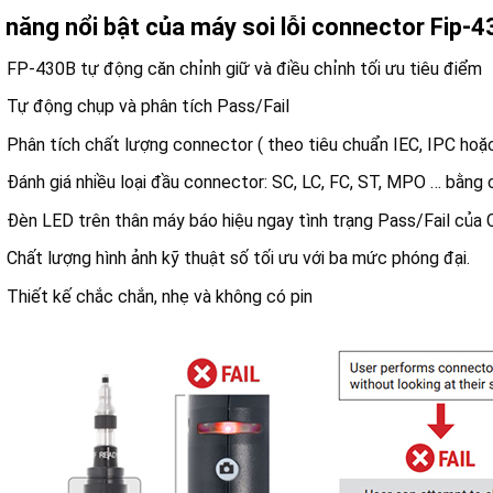
 năng nổi bật của máy soi lỗi connector Fip-
FP-430B tự động căn chỉnh giữ và điều chỉnh tối ưu tiêu điểm
Tự động chụp và phân tích Pass/Fail
Phân tích chất lượng connector ( theo tiêu chuẩn IEC, IPC ho
Đánh giá nhiều loại đầu connector: SC, LC, FC, ST, MPO … bằng 
Đèn LED trên thân máy báo hiệu ngay tình trạng Pass/Fail của
Chất lượng hình ảnh kỹ thuật số tối ưu với ba mức phóng đại.
Thiết kế chắc chắn, nhẹ và không có pin