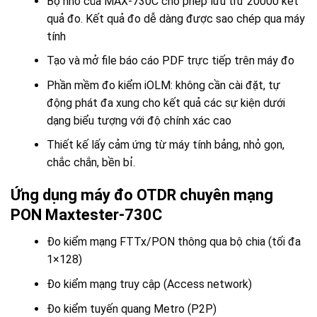
Bộ nhớ của MAX-730C cho phép lưu trữ 20000 kết
quả đo. Kết quả đo dễ dàng được sao chép qua máy
tính
Tạo và mở file báo cáo PDF trực tiếp trên máy đo
Phần mềm đo kiểm iOLM: không cần cài đặt, tự
động phát đa xung cho kết quả các sự kiện dưới
dạng biểu tượng với độ chính xác cao
Thiết kế lấy cảm ứng từ máy tính bảng, nhỏ gọn,
chắc chắn, bền bỉ.
Ứng dụng máy đo OTDR chuyên mạng
PON Maxtester-730C
Đo kiểm mạng FTTx/PON thông qua bộ chia (tối đa
1×128)
Đo kiểm mạng truy cập (Access network)
Đo kiểm tuyến quang Metro (P2P)