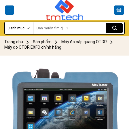
Skip
to
content
Tìm
kiếm:
Trang chủ
Sản phẩm
Máy đo cáp quang OTDR
Máy đo OTDR EXFO chính hãng