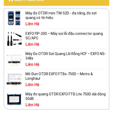
Máy đo OTDR mini TM-52D - đa năng, đo sợi
quang có tín hiệu
Liên Hệ
EXFO FIP-200 – Máy soi lỗi đầu connector quang
SC/APC
Liên Hệ
Máy Đo OTDR Sợi Quang Lõi Rỗng HCF – EXFO NS-
348x
Liên Hệ
Mô Đun OTDR EXFO FTBx-750D – Metro &
Longhaul
Liên Hệ
Máy đo quang OTDR EXFO FTB Lite 750D dải động
50dB
Liên Hệ