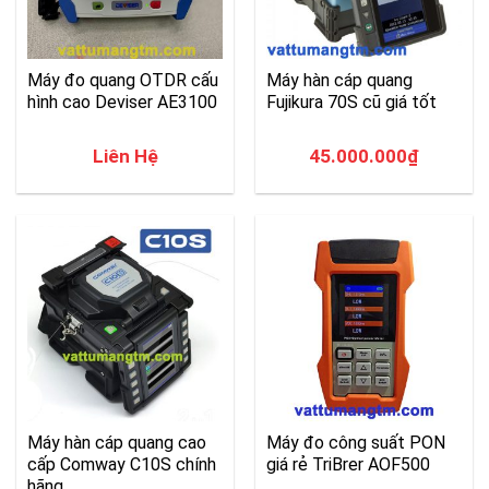
Máy đo quang OTDR cấu
Máy hàn cáp quang
hình cao Deviser AE3100
Fujikura 70S cũ giá tốt
Liên Hệ
45.000.000
₫
Máy hàn cáp quang cao
Máy đo công suất PON
cấp Comway C10S chính
giá rẻ TriBrer AOF500
hãng