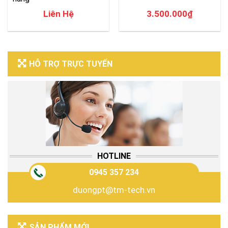
Liên Hệ
3.500.000
₫
HỖ TRỢ TRỰC TUYẾN
HOTLINE
0945 357 234
duongpt@tm-tech.vn
SẢN PHẨM MỚI