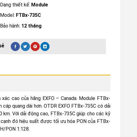
Dạng thiết kế:
Module
Model:
FTBx-735C
Bảo hành:
12 tháng
h xác cao của hãng EXFO – Canada. Module FTBx-
n cáp quang dài hơn. OTDR EXFO FTBx-735C có dải
50 km. Với dải động cao, FTBx-735C giúp cho các kỹ
ên cạnh đó hiệu suất được tối ưu hóa PON của FTBx-
TH/PON 1:128.