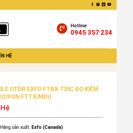
Hotline:
0945 357 234
ÊN HỆ
LE OTDR EXFO FTBX-735C ĐO KIỂM
O/PON FTTX/MDU
 Hệ
Hãng sản xuất:
Exfo (Canada)