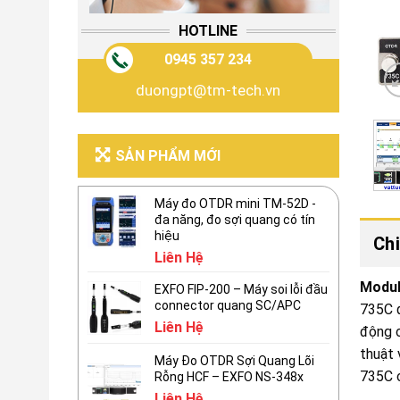
HOTLINE
0945 357 234
duongpt@tm-tech.vn
SẢN PHẨM MỚI
Máy đo OTDR mini TM-52D -
đa năng, đo sợi quang có tín
hiệu
Chi
Liên Hệ
Modul
EXFO FIP-200 – Máy soi lỗi đầu
connector quang SC/APC
735C 
Liên Hệ
động c
thuật 
Máy Đo OTDR Sợi Quang Lõi
735C c
Rỗng HCF – EXFO NS-348x
Liên Hệ