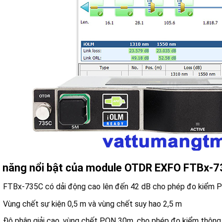
 năng nổi bật của module OTDR EXFO FTBx-
FTBx-735C có dải động cao lên đến 42 dB cho phép đo kiểm 
Vùng chết sự kiện 0,5 m và vùng chết suy hao 2,5 m
Độ phân giải cao, vùng chết PON 30m, cho phép đo kiểm thông 