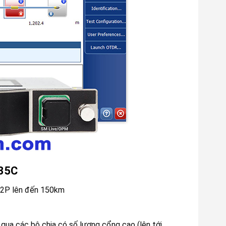
735C
P2P lên đến 150km
qua các bộ chia có số lượng cổng cao (lên tới