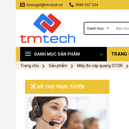
Skip
duongpt@tm-tech.vn
0945 357 234
to
content
Tìm
kiếm:
TRANG
DANH MỤC SẢN PHẨM
Trang chủ
Sản phẩm
Máy đo cáp quang OTDR
HỖ TRỢ TRỰC TUYẾN