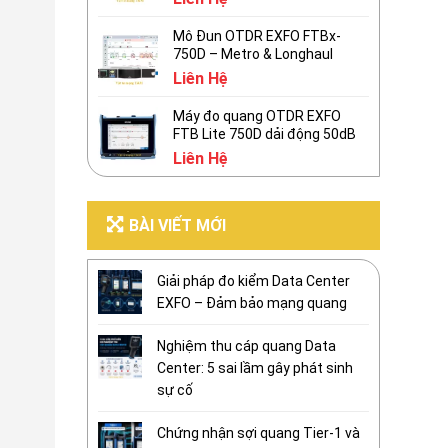
Mô Đun OTDR EXFO FTBx-
750D – Metro & Longhaul
Liên Hệ
Máy đo quang OTDR EXFO
FTB Lite 750D dải động 50dB
Liên Hệ
BÀI VIẾT MỚI
Giải pháp đo kiểm Data Center
EXFO – Đảm bảo mạng quang
Nghiệm thu cáp quang Data
Center: 5 sai lầm gây phát sinh
sự cố
Chứng nhận sợi quang Tier-1 và