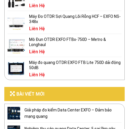
Liên Hệ
Máy Đo OTDR Sợi Quang Lõi Rỗng HCF – EXFO NS-
348x
Liên Hệ
Mô Đun OTDR EXFO FTBx-750D – Metro &
Longhaul
Liên Hệ
Máy đo quang OTDR EXFO FTB Lite 750D dải động
50dB
Liên Hệ
BÀI VIẾT MỚI
Giải pháp đo kiểm Data Center EXFO – Đảm bảo
mạng quang
Nghiệm thu cáp quang Data Center: 5 sai lầm gây