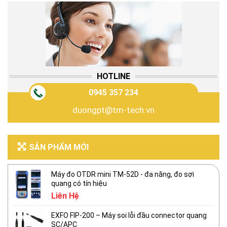
HOTLINE
0945 357 234
duongpt@tm-tech.vn
SẢN PHẨM MỚI
Máy đo OTDR mini TM-52D - đa năng, đo sợi
quang có tín hiệu
Liên Hệ
EXFO FIP-200 – Máy soi lỗi đầu connector quang
SC/APC