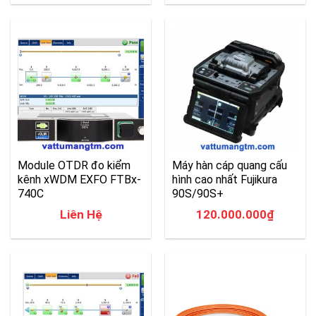
Module OTDR đo kiểm
Máy hàn cáp quang cấu
kênh xWDM EXFO FTBx-
hình cao nhất Fujikura
740C
90S/90S+
Liên Hệ
120.000.000
₫