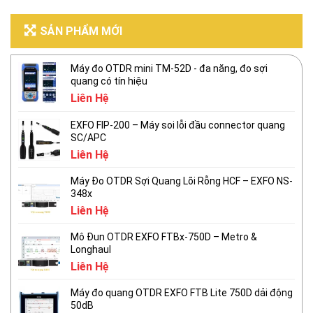
SẢN PHẨM MỚI
Máy đo OTDR mini TM-52D - đa năng, đo sợi
quang có tín hiệu
Liên Hệ
EXFO FIP-200 – Máy soi lỗi đầu connector quang
SC/APC
Liên Hệ
Máy Đo OTDR Sợi Quang Lõi Rỗng HCF – EXFO NS-
348x
Liên Hệ
Mô Đun OTDR EXFO FTBx-750D – Metro &
Longhaul
Liên Hệ
Máy đo quang OTDR EXFO FTB Lite 750D dải động
50dB