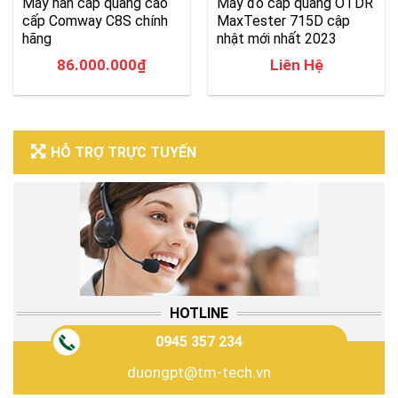
Máy hàn cáp quang cao
Máy đo cáp quang OTDR
cấp Comway C8S chính
MaxTester 715D cập
hãng
nhật mới nhất 2023
86.000.000
₫
Liên Hệ
HỖ TRỢ TRỰC TUYẾN
HOTLINE
0945 357 234
duongpt@tm-tech.vn