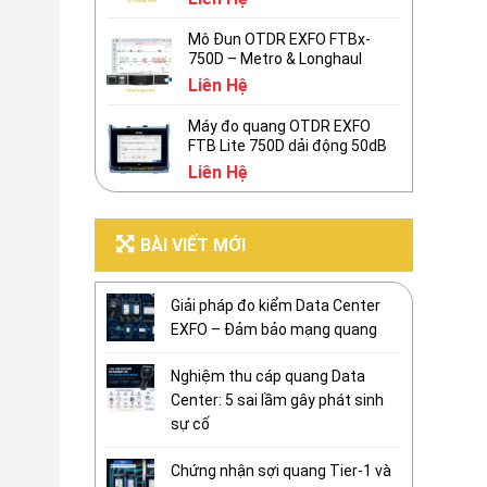
Mô Đun OTDR EXFO FTBx-
750D – Metro & Longhaul
Liên Hệ
Máy đo quang OTDR EXFO
FTB Lite 750D dải động 50dB
Liên Hệ
BÀI VIẾT MỚI
Giải pháp đo kiểm Data Center
EXFO – Đảm bảo mạng quang
Nghiệm thu cáp quang Data
Center: 5 sai lầm gây phát sinh
sự cố
Chứng nhận sợi quang Tier-1 và