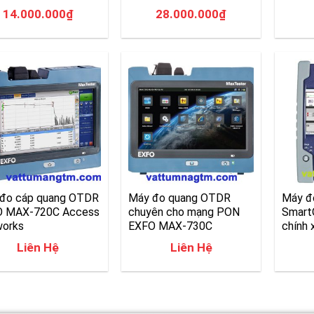
14.000.000
₫
28.000.000
₫
đo cáp quang OTDR
Máy đo quang OTDR
Máy đo
O MAX-720C Access
chuyên cho mạng PON
Smart
orks
EXFO MAX-730C
chính 
Liên Hệ
Liên Hệ