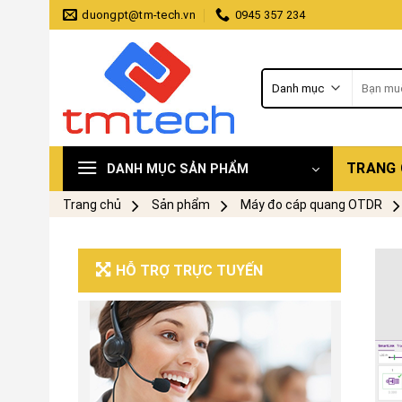
Skip
duongpt@tm-tech.vn
0945 357 234
to
content
Tìm
kiếm:
TRANG
DANH MỤC SẢN PHẨM
Trang chủ
Sản phẩm
Máy đo cáp quang OTDR
HỖ TRỢ TRỰC TUYẾN