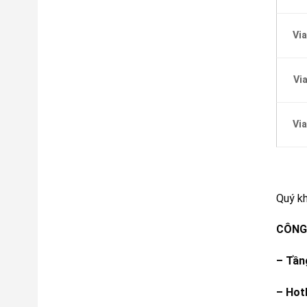
Vi
Vi
Vi
Quý k
CÔNG 
– Tần
– Hot