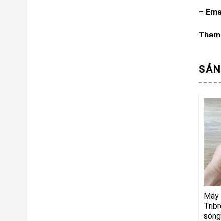
– Ema
Tham 
SẢN
Máy 
Trib
sóng