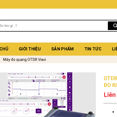
 CHỦ
GIỚI THIỆU
SẢN PHẨM
TIN TỨC
LI
Máy đo quang OTDR Viavi
OTDR 
ĐO K
Liên