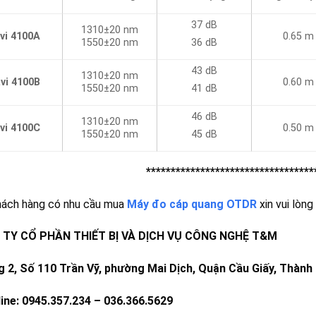
37 dB
1310±20 nm
0.65 m
avi 4100A
1550±20 nm
36 dB
43 dB
1310±20 nm
0.60 m
avi 4100B
1550±20 nm
41 dB
46 dB
1310±20 nm
avi 4100C
0.50 m
1550±20 nm
45 dB
**********************************
hách hàng có nhu cầu mua
Máy đo cáp quang OTDR
xin vui lòng 
TY CỔ PHẦN THIẾT BỊ VÀ DỊCH VỤ CÔNG NGHỆ T&M
g 2, Số 110 Trần Vỹ, phường Mai Dịch, Quận Cầu Giấy, Thành
line: 0945.357.234 – 036.366.5629