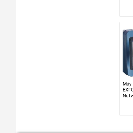
Máy 
EXF
Netw