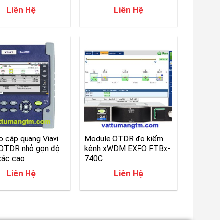
Liên Hệ
Liên Hệ
 cáp quang Viavi
Module OTDR đo kiểm
OTDR nhỏ gọn độ
kênh xWDM EXFO FTBx-
xác cao
740C
Liên Hệ
Liên Hệ