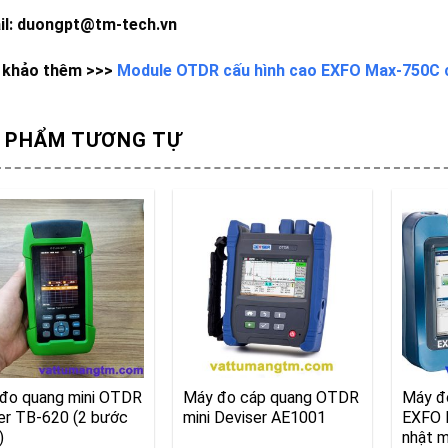
il: duongpt@tm-tech.vn
khảo thêm >>>
Module OTDR cấu hình cao EXFO Max-750C c
 PHẨM TƯƠNG TỰ
đo quang mini OTDR
Máy đo cáp quang OTDR
Máy đ
rer TB-620 (2 bước
mini Deviser AE1001
EXFO 
)
nhật m