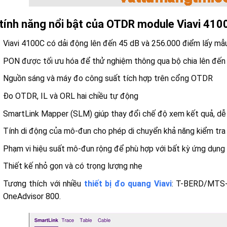
tính năng nổi bật của OTDR module Viavi 4100
Viavi 4100C có dải động lên đến 45 dB và 256.000 điểm lấy mẫ
PON được tối ưu hóa để thử nghiệm thông qua bộ chia lên đế
Nguồn sáng và máy đo công suất tích hợp trên cổng OTDR
Đo OTDR, IL và ORL hai chiều tự động
SmartLink Mapper (SLM) giúp thay đổi chế độ xem kết quả, dễ 
Tính di động của mô-đun cho phép di chuyển khả năng kiểm tra 
Phạm vi hiệu suất mô-đun rộng để phù hợp với bất kỳ ứng dụn
Thiết kế nhỏ gọn và có trọng lượng nhẹ
Tương thích với nhiều
thiết bị đo quang Viavi
: T-BERD/MTS
OneAdvisor 800.