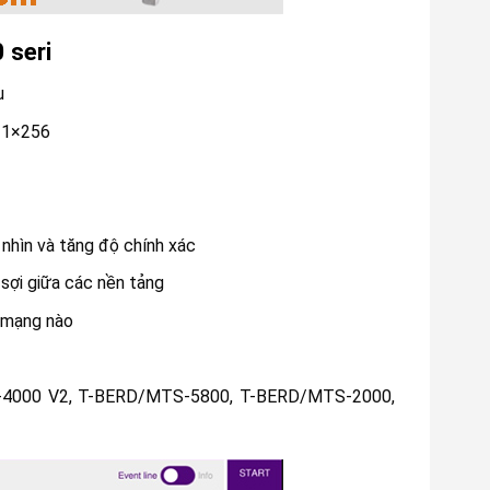
 seri
u
n 1×256
nhìn và tăng độ chính xác
sợi giữa các nền tảng
g mạng nào
-4000 V2, T-BERD/MTS-5800, T-BERD/MTS-2000,