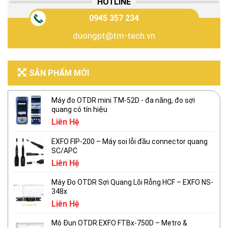
HOTLINE
0945 357 234
duongpt@tm-tech.vn
SẢN PHẨM MỚI
Máy đo OTDR mini TM-52D - đa năng, đo sợi
quang có tín hiệu
Liên Hệ
EXFO FIP-200 – Máy soi lỗi đầu connector quang
SC/APC
Liên Hệ
Máy Đo OTDR Sợi Quang Lõi Rỗng HCF – EXFO NS-
348x
Liên Hệ
Mô Đun OTDR EXFO FTBx-750D – Metro &