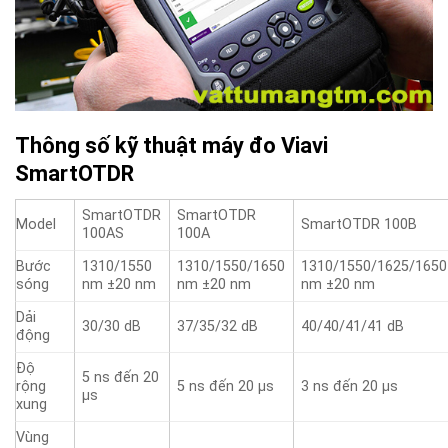
Thông số kỹ thuật máy đo Viavi
SmartOTDR
SmartOTDR
SmartOTDR
Model
SmartOTDR 100B
100AS
100A
Bước
1310/1550
1310/1550/1650
1310/1550/1625/1650
sóng
nm ±20 nm
nm ±20 nm
nm ±20 nm
Dải
30/30 dB
37/35/32 dB
40/40/41/41 dB
động
Độ
5 ns đến 20
rộng
5 ns đến 20 µs
3 ns đến 20 µs
µs
xung
Vùng