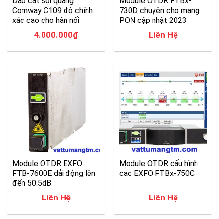
Dao cắt sợi quang
Module OTDR FTBx-
Comway C109 độ chính
730D chuyên cho mạng
xác cao cho hàn nối
PON cập nhật 2023
4.000.000
₫
Liên Hệ
Module OTDR EXFO
Module OTDR cấu hình
FTB-7600E dải động lên
cao EXFO FTBx-750C
đến 50.5dB
Liên Hệ
Liên Hệ