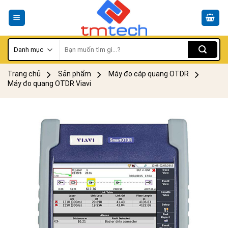
Skip
to
content
Tìm
kiếm:
Trang chủ
Sản phẩm
Máy đo cáp quang OTDR
Máy đo quang OTDR Viavi