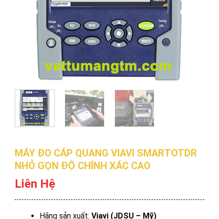
MÁY ĐO CÁP QUANG VIAVI SMARTOTDR
NHỎ GỌN ĐỘ CHÍNH XÁC CAO
Liên Hệ
Hãng sản xuất:
Viavi (JDSU – Mỹ)