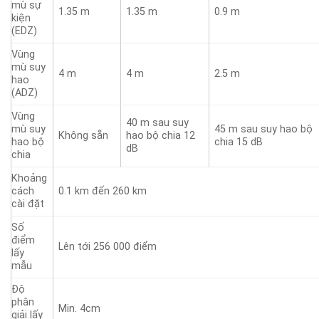
mù sự
1.35 m
1.35 m
0.9 m
kiện
(EDZ)
Vùng
mù suy
4 m
4 m
2.5 m
hao
(ADZ)
Vùng
40 m sau suy
mù suy
45 m sau suy hao bộ
Không sẵn
hao bộ chia 12
hao bộ
chia 15 dB
dB
chia
Khoảng
cách
0.1 km đến 260 km
cài đặt
Số
điểm
Lên tới 256 000 điểm
lấy
mẫu
Độ
phân
Min. 4cm
giải lấy