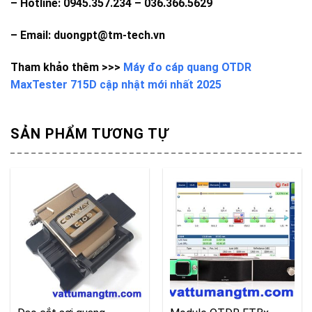
– Hotline: 0945.357.234 – 036.366.5629
– Email: duongpt@tm-tech.vn
Tham khảo thêm >>>
Máy đo cáp quang OTDR
MaxTester 715D cập nhật mới nhất 2025
SẢN PHẨM TƯƠNG TỰ