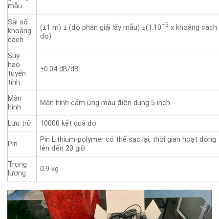
mẫu
Sai số
–5
(±1 m) ± (độ phân giải lấy mẫu) ±(1.10
x khoảng cách
khoảng
đo)
cách
Suy
hao
±0.04 dB/dB
tuyến
tính
Màn
Màn hình cảm ứng màu điện dung 5 inch
hình
Lưu trữ
10000 kết quả đo
Pin Lithium-polymer có thể sạc lại, thời gian hoạt động
Pin
lên đến 20 giờ
Trọng
0.9 kg
lượng