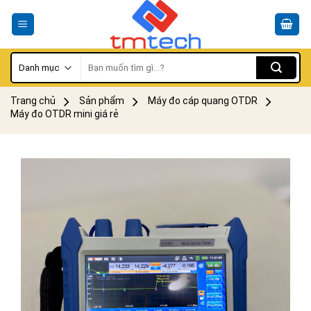
Skip
to
content
Tìm
kiếm:
Trang chủ
Sản phẩm
Máy đo cáp quang OTDR
Máy đo OTDR mini giá rẻ