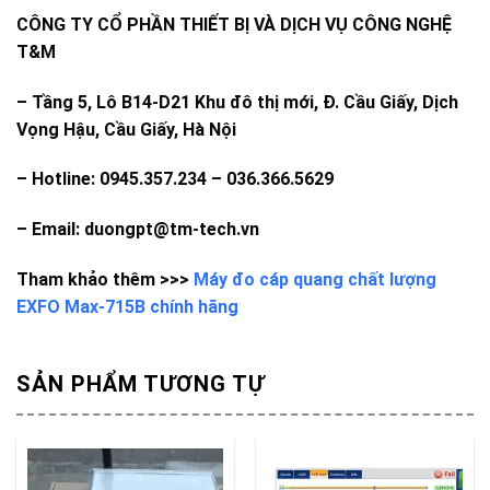
CÔNG TY CỔ PHẦN THIẾT BỊ VÀ DỊCH VỤ CÔNG NGHỆ
T&M
–
Tầng 5, Lô B14-D21 Khu đô thị mới, Đ. Cầu Giấy, Dịch
Vọng Hậu, Cầu Giấy, Hà Nội
– Hotline: 0945.357.234 – 036.366.5629
– Email: duongpt@tm-tech.vn
Tham khảo thêm >>>
Máy đo cáp quang chất lượng
EXFO Max-715B chính hãng
SẢN PHẨM TƯƠNG TỰ