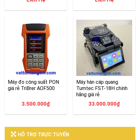
Máy đo công suất PON
Máy hàn cáp quang
giá rẻ TriBrer AOF500
Tumtec FST-18H chính
hãng giá rẻ
3.500.000
₫
33.000.000
₫
HỖ TRỢ TRỰC TUYẾN