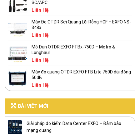
SC/APC
Liên Hệ
Máy Đo OTDR Sợi Quang Lõi Rỗng HCF – EXFO NS-
348x
Liên Hệ
Mô Đun OTDR EXFO FTBx-750D – Metro &
Longhaul
Liên Hệ
Máy đo quang OTDR EXFO FTB Lite 750D dải động
50dB
Liên Hệ
BÀI VIẾT MỚI
Giải pháp đo kiểm Data Center EXFO – Đảm bảo
mạng quang