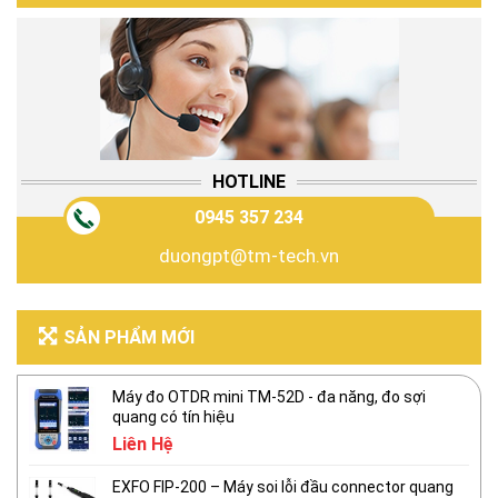
HOTLINE
0945 357 234
duongpt@tm-tech.vn
SẢN PHẨM MỚI
Máy đo OTDR mini TM-52D - đa năng, đo sợi
quang có tín hiệu
Liên Hệ
EXFO FIP-200 – Máy soi lỗi đầu connector quang