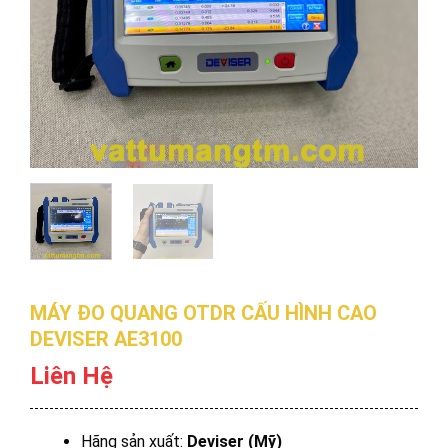
MÁY ĐO QUANG OTDR CẤU HÌNH CAO
DEVISER AE3100
Liên Hệ
Hãng sản xuất:
Deviser (Mỹ)