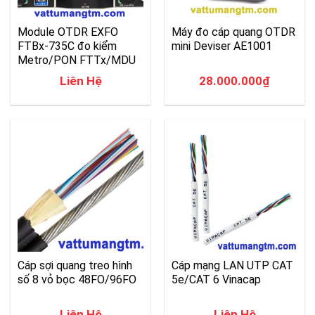
Module OTDR EXFO
Máy đo cáp quang OTDR
FTBx-735C đo kiểm
mini Deviser AE1001
Metro/PON FTTx/MDU
Liên Hệ
28.000.000
₫
Cáp sợi quang treo hình
Cáp mạng LAN UTP CAT
số 8 vỏ bọc 48FO/96FO
5e/CAT 6 Vinacap
Liên Hệ
Liên Hệ