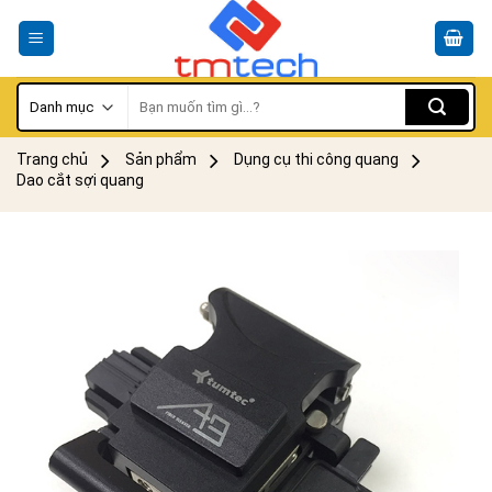
Skip
to
content
Tìm
kiếm:
Trang chủ
Sản phẩm
Dụng cụ thi công quang
Dao cắt sợi quang