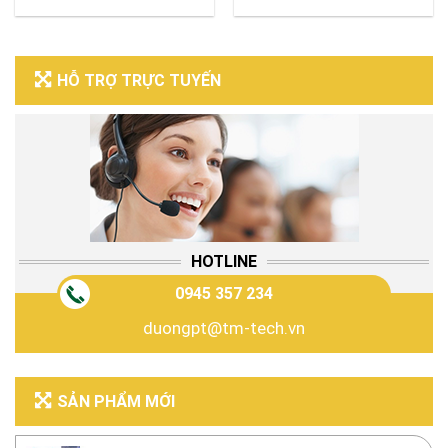
HỖ TRỢ TRỰC TUYẾN
HOTLINE
0945 357 234
duongpt@tm-tech.vn
SẢN PHẨM MỚI