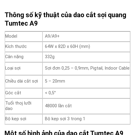
Thông số kỹ thuật của dao cắt sợi quang
Tumtec A9
Model
A9/A9+
Kích thước
64W x 82D x 60H (mm)
Cân nặng
332g
Loại sợi
Sợi đơn 0,25 – 0,9mm, Pigtail, Indoor Cable
Chiều dài cắt sợi
5 – 20mm
Góc cắt
< 0,5°
Tuổi thoj lưỡi
48000 lần cắt
dao
Bộ kẹp sợi
Bộ kẹp sợi 3 trong 1
Một số hình ảnh của dao cắt Tumtec A9