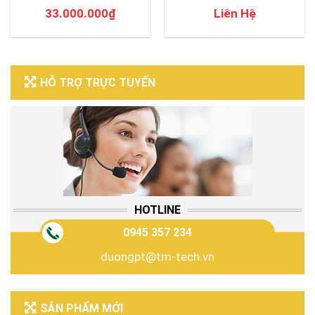
33.000.000
₫
Liên Hệ
HỖ TRỢ TRỰC TUYẾN
HOTLINE
0945 357 234
duongpt@tm-tech.vn
SẢN PHẨM MỚI