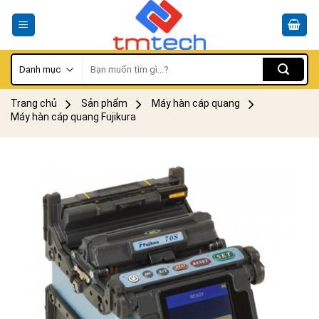
Skip
to
content
Tìm
kiếm:
Trang chủ
Sản phẩm
Máy hàn cáp quang
Máy hàn cáp quang Fujikura