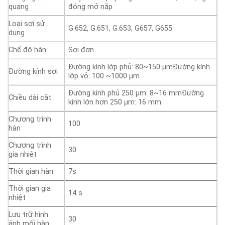
quang
đóng mở nắp
Loại sợi sử
G.652, G.651, G.653, G657, G655
dụng
Chế độ hàn
Sợi đơn
Đường kính lớp phủ: 80~150 µmĐường kính
Đường kính sợi
lớp vỏ: 100 ~1000 µm
Đường kính phủ 250 µm: 8~16 mmĐường
Chiều dài cắt
kính lớn hơn 250 µm: 16 mm
Chương trình
100
hàn
Chương trình
30
gia nhiêt
Thời gian hàn
7s
Thời gian gia
14 s
nhiệt
Lưu trữ hình
30
ảnh mối hàn