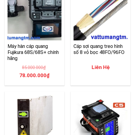
Máy hàn cáp quang
Cáp sợi quang treo hình
Fujikura 68S/68S+ chính
số 8 vỏ bọc 48FO/96FO
hãng
Liên Hệ
85.000.000
₫
Giá
Giá
78.000.000
₫
gốc
hiện
là:
tại
85.000.000₫.
là:
78.000.000₫.