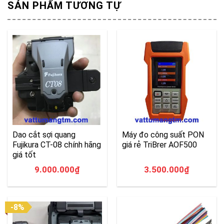
SẢN PHẨM TƯƠNG TỰ
Dao cắt sợi quang
Máy đo công suất PON
Fujikura CT-08 chính hãng
giá rẻ TriBrer AOF500
giá tốt
9.000.000
₫
3.500.000
₫
-8%