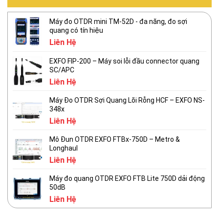
Máy đo OTDR mini TM-52D - đa năng, đo sợi
quang có tín hiệu
Liên Hệ
EXFO FIP-200 – Máy soi lỗi đầu connector quang
SC/APC
Liên Hệ
Máy Đo OTDR Sợi Quang Lõi Rỗng HCF – EXFO NS-
348x
Liên Hệ
Mô Đun OTDR EXFO FTBx-750D – Metro &
Longhaul
Liên Hệ
Máy đo quang OTDR EXFO FTB Lite 750D dải động
50dB
Liên Hệ