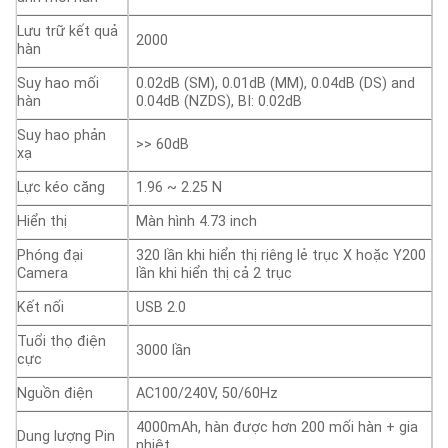
Lưu trữ kết quả
2000
hàn
Suy hao mối
0.02dB (SM), 0.01dB (MM), 0.04dB (DS) and
hàn
0.04dB (NZDS), BI: 0.02dB
Suy hao phản
>> 60dB
xạ
Lực kéo căng
1.96 ~ 2.25 N
Hiển thị
Màn hình 4.73 inch
Phóng đại
320 lần khi hiển thị riêng lẻ trục X hoặc Y200
Camera
lần khi hiển thị cả 2 trục
Kết nối
USB 2.0
Tuổi thọ điện
3000 lần
cực
Nguồn điện
AC100/240V, 50/60Hz
4000mAh, hàn được hơn 200 mối hàn + gia
Dung lượng Pin
nhiệt