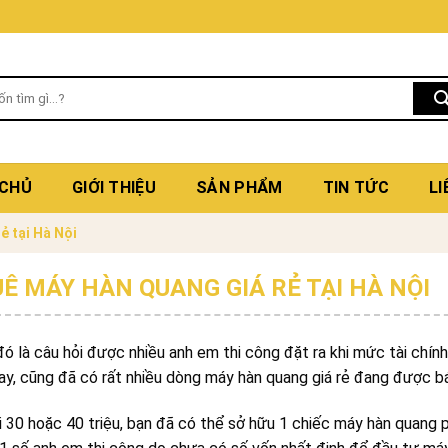
 CHỦ
GIỚI THIỆU
SẢN PHẨM
TIN TỨC
LI
ẻ tại Hà Nội
Ê MÁY HÀN QUANG GIÁ RẺ TẠI HÀ NỘI
đó là câu hỏi được nhiều anh em thi công đặt ra khi mức tài chí
ay, cũng đã có rất nhiều dòng máy hàn quang giá rẻ đang được bá
i 30 hoặc 40 triệu, bạn đã có thể sở hữu 1 chiếc máy hàn quan