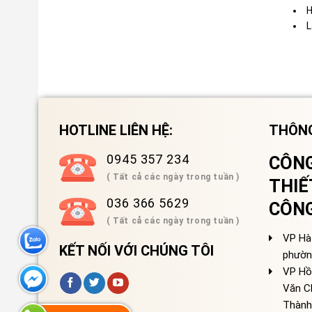
H
L
HOTLINE LIÊN HỆ:
THÔNG
0945 357 234
CÔNG
( Tất cả các ngày trong tuần )
THIẾ
036 366 5629
CÔN
( Tất cả các ngày trong tuần )
VP Hà 
KẾT NỐI VỚI CHÚNG TÔI
phườn
VP Hồ
Văn C
Thành