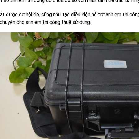
ó 1 số anh em thi công do chưa có số vốn nhất định để đầu tư máy
t được cơ hội đó, cũng như tạo điều kiện hỗ trợ anh em thi côn
chuyên cho anh em thi công thuê sử dụng.