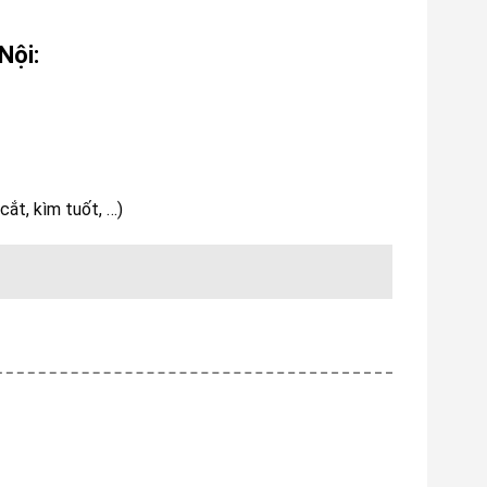
Nội:
ắt, kìm tuốt, …)