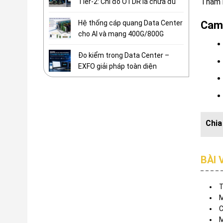
Tham 
Tier-2: Chỉ đo OTDR là chưa đủ
Hệ thống cáp quang Data Center
Cam 
cho AI và mạng 400G/800G
Đo kiểm trong Data Center –
EXFO giải pháp toàn diện
BÀI 
T
M
C
M