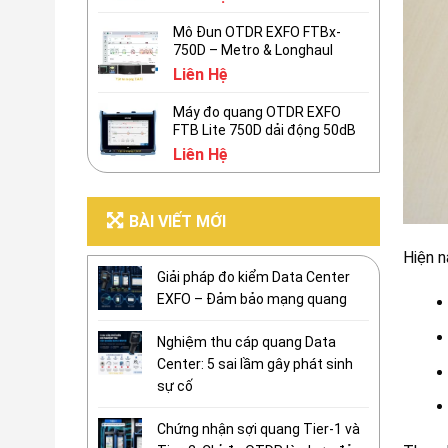
Mô Đun OTDR EXFO FTBx-
750D – Metro & Longhaul
Liên Hệ
Máy đo quang OTDR EXFO
FTB Lite 750D dải động 50dB
Liên Hệ
BÀI VIẾT MỚI
Hiện n
Giải pháp đo kiểm Data Center
EXFO – Đảm bảo mạng quang
Nghiệm thu cáp quang Data
Center: 5 sai lầm gây phát sinh
sự cố
Chứng nhận sợi quang Tier-1 và