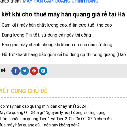
khảo thêm:
MÁY HÀN CÁP QUANG CHÍNH HÃNG
kết khi cho thuê máy hàn quang giá rẻ tại Hà 
Cam kết máy hàn chất lượng cao, điện cực tuổi thọ cao
Dung lượng Pin tốt, sử dụng cả ngày thi công
Bàn giao máy nhanh chóng khi khách có nhu cầu sử dụng
Hỗ trợ khách hàng bảo gồm cả bộ dụng cụ thi công quang (Dao c
VIẾT CÙNG CHỦ ĐỀ
op máy hàn cáp quang mini bán chạy nhất 2024
áy đo quang OTDR là gì? Nguyên lý hoạt động và ứng dụng
hứng nhận sợi quang Tier-1 và Tier-2: Chỉ đo OTDR là chưa đủ
ua máy hàn quang cũ – nên hay không nên?