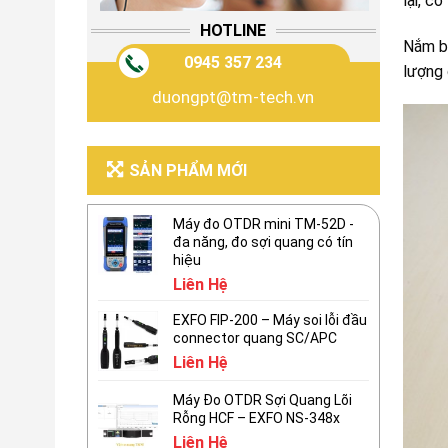
lại, c
HOTLINE
Nắm bắ
0945 357 234
lượng 
duongpt@tm-tech.vn
SẢN PHẨM MỚI
Máy đo OTDR mini TM-52D -
đa năng, đo sợi quang có tín
hiệu
Liên Hệ
EXFO FIP-200 – Máy soi lỗi đầu
connector quang SC/APC
Liên Hệ
Máy Đo OTDR Sợi Quang Lõi
Rỗng HCF – EXFO NS-348x
Liên Hệ