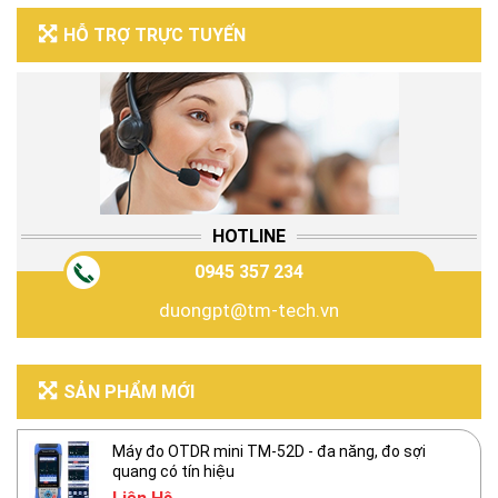
HỖ TRỢ TRỰC TUYẾN
HOTLINE
0945 357 234
duongpt@tm-tech.vn
SẢN PHẨM MỚI
Máy đo OTDR mini TM-52D - đa năng, đo sợi
quang có tín hiệu