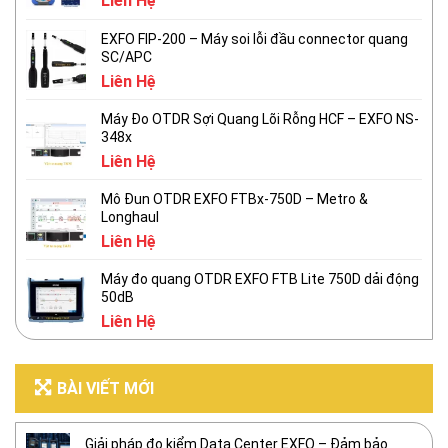
Liên Hệ
EXFO FIP-200 – Máy soi lỗi đầu connector quang
SC/APC
Liên Hệ
Máy Đo OTDR Sợi Quang Lõi Rỗng HCF – EXFO NS-
348x
Liên Hệ
Mô Đun OTDR EXFO FTBx-750D – Metro &
Longhaul
Liên Hệ
Máy đo quang OTDR EXFO FTB Lite 750D dải động
50dB
Liên Hệ
BÀI VIẾT MỚI
Giải pháp đo kiểm Data Center EXFO – Đảm bảo