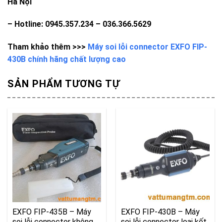
Hà Nội
– Hotline: 0945.357.234 – 036.366.5629
Tham khảo thêm >>>
Máy soi lỗi connector EXFO FIP-
430B chính hãng chất lượng cao
SẢN PHẨM TƯƠNG TỰ
EXFO FIP-435B – Máy
EXFO FIP-430B – Máy
soi lỗi connector không
soi lỗi connector loại kết