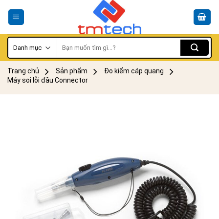
Skip
to
content
Tìm
kiếm:
Trang chủ
Sản phẩm
Đo kiểm cáp quang
Máy soi lỗi đầu Connector