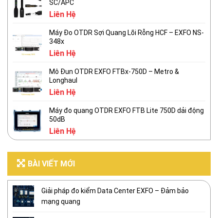
SC/APC
Liên Hệ
Máy Đo OTDR Sợi Quang Lõi Rỗng HCF – EXFO NS-
348x
Liên Hệ
Mô Đun OTDR EXFO FTBx-750D – Metro &
Longhaul
Liên Hệ
Máy đo quang OTDR EXFO FTB Lite 750D dải động
50dB
Liên Hệ
BÀI VIẾT MỚI
Giải pháp đo kiểm Data Center EXFO – Đảm bảo
mạng quang