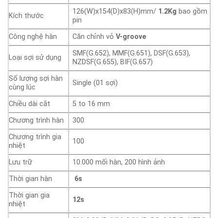
126(W)x154(D)x83(H)mm/
1.2Kg
bao gồm
Kích thước
pin
Công nghệ hàn
Căn chỉnh vỏ
V-groove
SMF(G.652), MMF(G.651), DSF(G.653),
Loại sợi sử dụng
NZDSF(G.655), BIF(G.657)
Số lượng sợi hàn
Single (01 sợi)
cùng lúc
Chiều dài cắt
5 to 16 mm
Chương trình hàn
300
Chương trình gia
100
nhiệt
Lưu trữ
10.000 mối hàn, 200 hình ảnh
Thời gian hàn
6s
Thời gian gia
12s
nhiệt