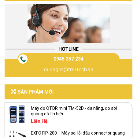
HOTLINE
0945 357 234
duongpt@tm-tech.vn
SẢN PHẨM MỚI
Máy đo OTDR mini TM-52D - đa năng, đo sợi
quang có tín hiệu
Liên Hệ
EXFO FIP-200 – Máy soi lỗi đầu connector quang