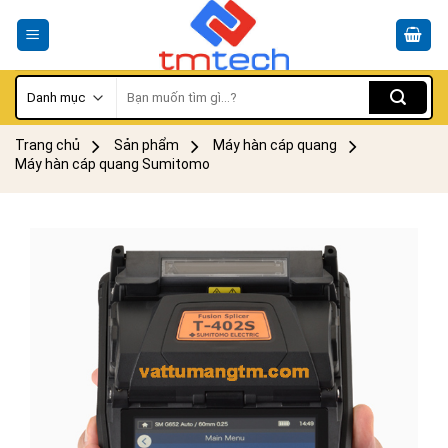
Skip
to
content
Tìm
kiếm:
Trang chủ
Sản phẩm
Máy hàn cáp quang
Máy hàn cáp quang Sumitomo