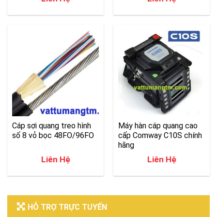
Cáp sợi quang treo hình
Máy hàn cáp quang cao
số 8 vỏ bọc 48FO/96FO
cấp Comway C10S chính
hãng
Liên Hệ
Liên Hệ
HỖ TRỢ TRỰC TUYẾN