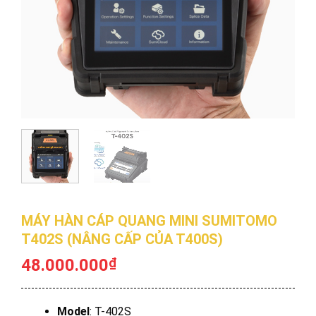
MÁY HÀN CÁP QUANG MINI SUMITOMO
T402S (NÂNG CẤP CỦA T400S)
48.000.000
₫
Model
: T-402S