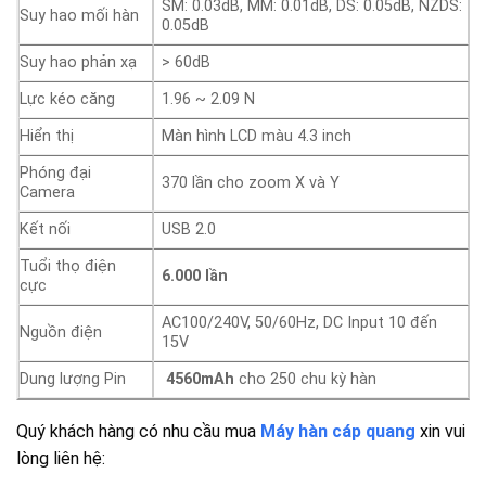
SM: 0.03dB, MM: 0.01dB, DS: 0.05dB, NZDS:
Suy hao mối hàn
0.05dB
Suy hao phản xạ
> 60dB
Lực kéo căng
1.96 ~ 2.09 N
Hiển thị
Màn hình LCD màu 4.3 inch
Phóng đại
370 lần cho zoom X và Y
Camera
Kết nối
USB 2.0
Tuổi thọ điện
6.000 lần
cực
AC100/240V, 50/60Hz, DC Input 10 đến
Nguồn điện
15V
Dung lượng Pin
4560mAh
cho 250 chu kỳ hàn
Quý khách hàng có nhu cầu mua
Máy hàn cáp quang
xin vui
lòng liên hệ: