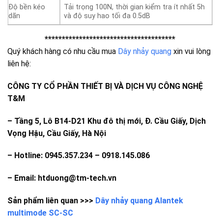
Độ bền kéo
Tải trọng 100N, thời gian kiểm tra ít nhất 5h
dãn
và độ suy hao tối đa 0.5dB
**************************************
Quý khách hàng có nhu cầu mua
Dây nhảy quang
xin vui lòng
liên hệ:
CÔNG TY CỔ PHẦN THIẾT BỊ VÀ DỊCH VỤ CÔNG NGHỆ
T&M
–
Tầng 5, Lô B14-D21 Khu đô thị mới, Đ. Cầu Giấy, Dịch
Vọng Hậu, Cầu Giấy, Hà Nội
– Hotline: 0945.357.234 – 0918.145.086
– Email: htduong@tm-tech.vn
Sản phẩm liên quan >>>
Dây nhảy quang Alantek
multimode SC-SC