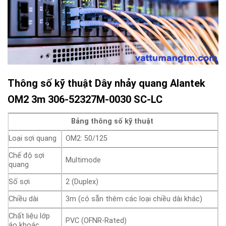
Thông số kỹ thuật Dây nhảy quang Alantek
OM2 3m 306-52327M-0030 SC-LC
Bảng thông số kỹ thuật
Loại sợi quang
OM2: 50/125
Chế độ sợi
Multimode
quang
Số sợi
2 (Duplex)
Chiều dài
3m (có sẵn thêm các loại chiều dài khác)
Chất liệu lớp
PVC (OFNR-Rated)
áo khoác