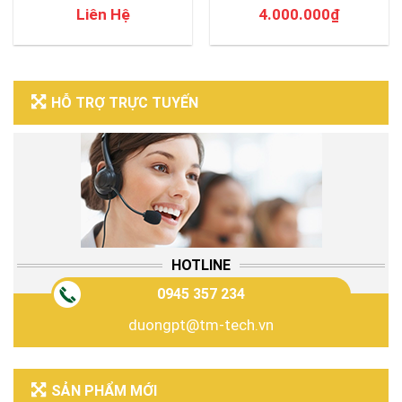
Liên Hệ
4.000.000
₫
HỖ TRỢ TRỰC TUYẾN
HOTLINE
0945 357 234
duongpt@tm-tech.vn
SẢN PHẨM MỚI