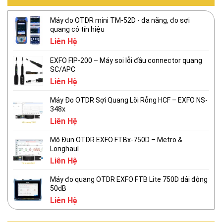
Máy đo OTDR mini TM-52D - đa năng, đo sợi
quang có tín hiệu
Liên Hệ
EXFO FIP-200 – Máy soi lỗi đầu connector quang
SC/APC
Liên Hệ
Máy Đo OTDR Sợi Quang Lõi Rỗng HCF – EXFO NS-
348x
Liên Hệ
Mô Đun OTDR EXFO FTBx-750D – Metro &
Longhaul
Liên Hệ
Máy đo quang OTDR EXFO FTB Lite 750D dải động
50dB
Liên Hệ