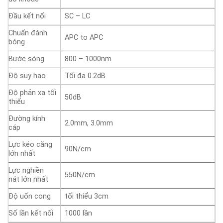
Đầu kết nối
SC – LC
Chuẩn đánh
APC to APC
bóng
Bước sóng
800 – 1000nm
Độ suy hao
Tối đa 0.2dB
Độ phản xạ tối
50dB
thiểu
Đường kính
2.0mm, 3.0mm
cáp
Lực kéo căng
90N/cm
lớn nhất
Lực nghiền
550N/cm
nát lớn nhất
Độ uốn cong
tối thiểu 3cm
Số lần kết nối
1000 lần