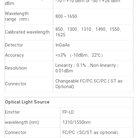
-70～+10 dBm or -50～+26 dBm
dBm
Wavelength
800～1650
range（nm）
850、1300、1310、1490、1550、
Calibrated wavelength
1625
Detector
InGaAs
Accuracy
<±3% （-10dBm、22℃）
Linearity：0.1%，Non-linearity：
Resolution
0.01dBm
Changeable FC/PC SC/PC ( ST as
Connector
Optional)
Optical Light Source
Emitter
FP-LD
wavelength (nm)
1310/1550nm
Connector
FC/PC（SC/ST as optional）