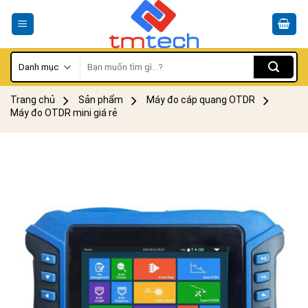
Skip
to
content
Tìm
kiếm:
Trang chủ
Sản phẩm
Máy đo cáp quang OTDR
Máy đo OTDR mini giá rẻ