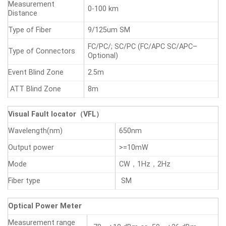
Measurement
0-100 km
Distance
Type of Fiber
9/125um SM
FC/PC/; SC/PC (FC/APC SC/APC–
Type of Connectors
Optional)
Event Blind Zone
2.5m
ATT Blind Zone
8m
Visual Fault locator（VFL）
Wavelength(nm)
650nm
Output power
>=10mW
Mode
CW，1Hz，2Hz
Fiber type
SM
Optical Power Meter
Measurement range