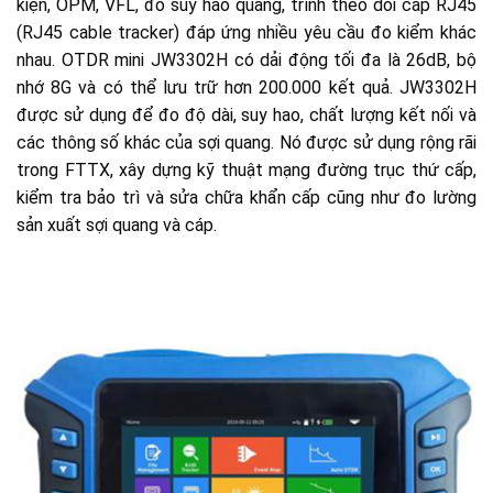
kiện, OPM, VFL, đo suy hao quang, trình theo dõi cáp RJ45
(RJ45 cable tracker) đáp ứng nhiều yêu cầu đo kiểm khác
nhau. OTDR mini JW3302H có dải động tối đa là 26dB, bộ
nhớ 8G và có thể lưu trữ hơn 200.000 kết quả. JW3302H
được sử dụng để đo độ dài, suy hao, chất lượng kết nối và
các thông số khác của sợi quang. Nó được sử dụng rộng rãi
trong FTTX, xây dựng kỹ thuật mạng đường trục thứ cấp,
kiểm tra bảo trì và sửa chữa khẩn cấp cũng như đo lường
sản xuất sợi quang và cáp.