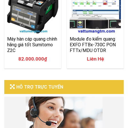
Máy hàn cáp quang chính
Module đo kiểm quang
hãng giá tốt Sumitomo
EXFO FTBx-730C PON
Z2C
FTTx/MDU OTDR
82.000.000
₫
Liên Hệ
HỖ TRỢ TRỰC TUYẾN