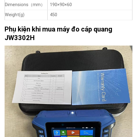
Dimensions（mm）
190×90×60
Weight(g)
450
Phụ kiện khi mua máy đo cáp quang
JW3302H