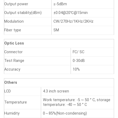
Output power
≥-5dBm
Output stability(dBm)
±0.04@20℃@15min
Modulation
CW/270Hz/1KHz/2KHz
Fiber type
SM
Optic Loss
Connector
FC/ SC
Test Range
0-30dB
Accuracy
10%
Others
LCD
4.3 inch screen
Work temperature: -5 ~ 50 ° C, storage
Temperature
temperature: -40 ~ 50 ° C
Humidity
0～85%(Non-condensing)