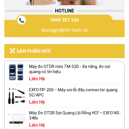
HOTLINE
0945 357 234
duongpt@tm-tech.vn
SẢN PHẨM MỚI
Máy đo OTDR mini TM-52D - đa năng, đo sợi
quang có tín hiệu
Liên Hệ
EXFO FIP-200 – Máy soi lỗi đầu connector quang
SC/APC
Liên Hệ
Máy Đo OTDR Sợi Quang Lõi Rỗng HCF – EXFO NS-
348x
Liên Hệ