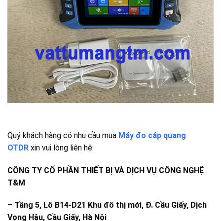
Quý khách hàng có nhu cầu mua
Máy đo cáp quang
OTDR
xin vui lòng liên hệ:
CÔNG TY CỔ PHẦN THIẾT BỊ VÀ DỊCH VỤ CÔNG NGHỆ
T&M
–
Tầng 5, Lô B14-D21 Khu đô thị mới, Đ. Cầu Giấy, Dịch
Vọng Hậu, Cầu Giấy, Hà Nội