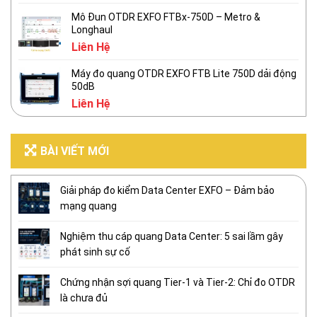
Mô Đun OTDR EXFO FTBx-750D – Metro &
Longhaul
Liên Hệ
Máy đo quang OTDR EXFO FTB Lite 750D dải động
50dB
Liên Hệ
BÀI VIẾT MỚI
Giải pháp đo kiểm Data Center EXFO – Đảm bảo
mạng quang
Nghiệm thu cáp quang Data Center: 5 sai lầm gây
phát sinh sự cố
Chứng nhận sợi quang Tier-1 và Tier-2: Chỉ đo OTDR
là chưa đủ