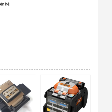
iên hệ: