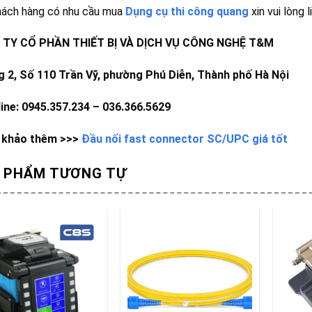
hách hàng có nhu cầu mua
Dụng cụ thi công quang
xin vui lòng l
TY CỔ PHẦN THIẾT BỊ VÀ DỊCH VỤ CÔNG NGHỆ T&M
g 2, Số 110 Trần Vỹ, phường Phú Diễn, Thành phố Hà Nội
line: 0945.357.234 – 036.366.5629
khảo thêm >>>
Đầu nối fast connector SC/UPC giá tốt
 PHẨM TƯƠNG TỰ