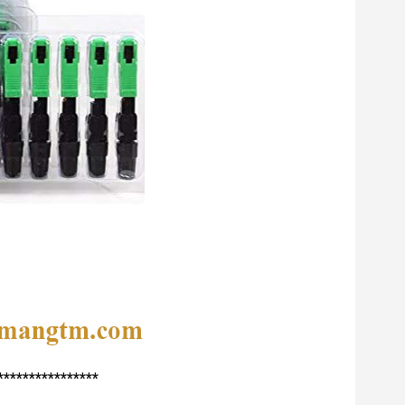
****************