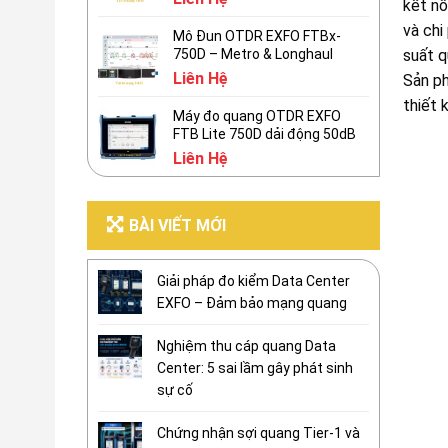
kết nố
và chi
Mô Đun OTDR EXFO FTBx-
suất q
750D – Metro & Longhaul
Liên Hệ
Sản p
thiết 
Máy đo quang OTDR EXFO
FTB Lite 750D dải động 50dB
Liên Hệ
BÀI VIẾT MỚI
Giải pháp đo kiểm Data Center
EXFO – Đảm bảo mạng quang
Nghiệm thu cáp quang Data
Center: 5 sai lầm gây phát sinh
sự cố
Chứng nhận sợi quang Tier-1 và