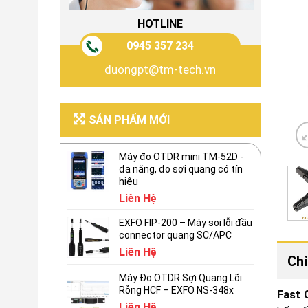
HOTLINE
0945 357 234
duongpt@tm-tech.vn
SẢN PHẨM MỚI
Máy đo OTDR mini TM-52D -
đa năng, đo sợi quang có tín
hiệu
Liên Hệ
EXFO FIP-200 – Máy soi lỗi đầu
connector quang SC/APC
Liên Hệ
Chi
Máy Đo OTDR Sợi Quang Lõi
Rỗng HCF – EXFO NS-348x
Fast 
Liên Hệ