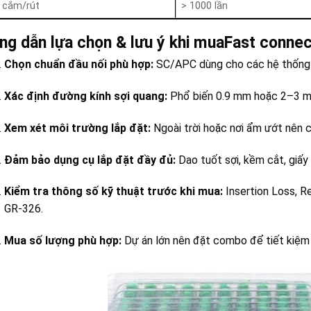
n cắm/rút
> 1000 lần
g dẫn lựa chọn & lưu ý khi mua
Fast conne
Chọn chuẩn đầu nối phù hợp:
SC/APC dùng cho các hệ thống 
Xác định đường kính sợi quang:
Phổ biến 0.9 mm hoặc 2–3 mm
Xem xét môi trường lắp đặt:
Ngoài trời hoặc nơi ẩm ướt nên 
Đảm bảo dụng cụ lắp đặt đầy đủ:
Dao tuốt sợi, kềm cắt, giấy 
Kiểm tra thông số kỹ thuật trước khi mua:
Insertion Loss, R
GR-326.
Mua số lượng phù hợp:
Dự án lớn nên đặt combo để tiết kiệm 