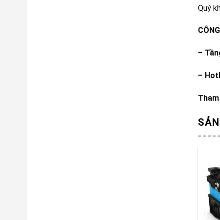
Quý k
CÔNG 
– Tần
– Hot
Tham 
SẢN