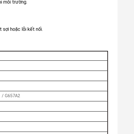
i môi trường.
sợi hoặc lỗi kết nối.
 / G657A2