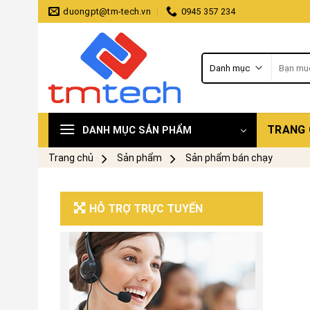
Skip
duongpt@tm-tech.vn
0945 357 234
to
content
Tìm
kiếm:
TRANG
DANH MỤC SẢN PHẨM
Trang chủ
Sản phẩm
Sản phẩm bán chạy
HỖ TRỢ TRỰC TUYẾN