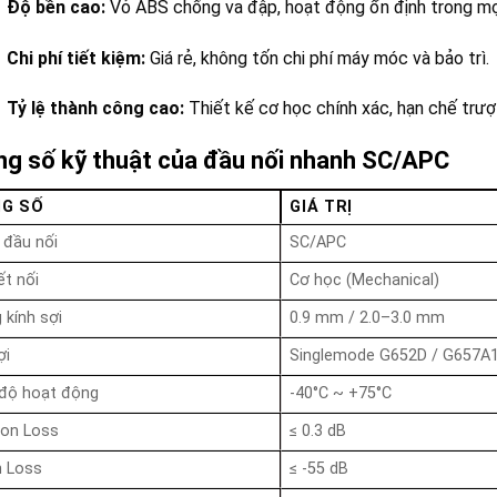
Độ bền cao:
Vỏ ABS chống va đập, hoạt động ổn định trong mọ
Chi phí tiết kiệm:
Giá rẻ, không tốn chi phí máy móc và bảo trì.
Tỷ lệ thành công cao:
Thiết kế cơ học chính xác, hạn chế trượt 
g số kỹ thuật của đầu nối nhanh SC/APC
G SỐ
GIÁ TRỊ
 đầu nối
SC/APC
ết nối
Cơ học (Mechanical)
kính sợi
0.9 mm / 2.0–3.0 mm
ợi
Singlemode G652D / G657A1
 độ hoạt động
-40°C ~ +75°C
ion Loss
≤ 0.3 dB
n Loss
≤ -55 dB