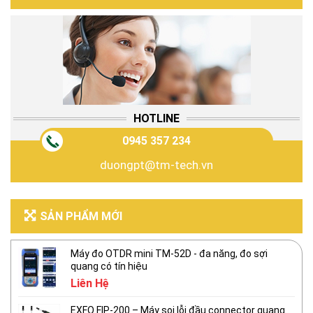
HOTLINE
0945 357 234
duongpt@tm-tech.vn
SẢN PHẨM MỚI
Máy đo OTDR mini TM-52D - đa năng, đo sợi
quang có tín hiệu
Liên Hệ
EXFO FIP-200 – Máy soi lỗi đầu connector quang