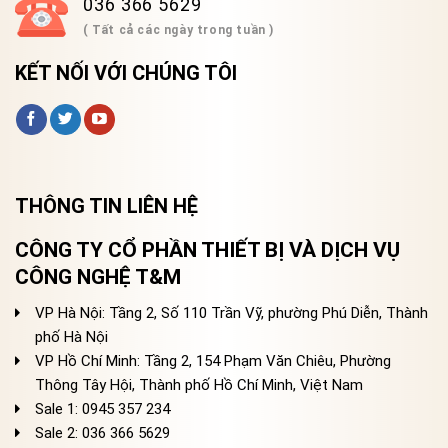
036 366 5629
( Tất cả các ngày trong tuần )
KẾT NỐI VỚI CHÚNG TÔI
THÔNG TIN LIÊN HỆ
CÔNG TY CỔ PHẦN THIẾT BỊ VÀ DỊCH VỤ
CÔNG NGHỆ T&M
VP Hà Nội: Tầng 2, Số 110 Trần Vỹ, phường Phú Diễn, Thành
phố Hà Nội
VP Hồ Chí Minh: Tầng 2, 154 Phạm Văn Chiêu, Phường
Thông Tây Hội, Thành phố Hồ Chí Minh, Việt Nam
Sale 1: 0945 357 234
Sale 2
: 036 366 5629