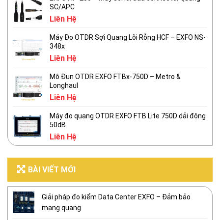
SC/APC
Liên Hệ
Máy Đo OTDR Sợi Quang Lõi Rỗng HCF – EXFO NS-
348x
Liên Hệ
Mô Đun OTDR EXFO FTBx-750D – Metro &
Longhaul
Liên Hệ
Máy đo quang OTDR EXFO FTB Lite 750D dải động
50dB
Liên Hệ
BÀI VIẾT MỚI
Giải pháp đo kiểm Data Center EXFO – Đảm bảo
mạng quang