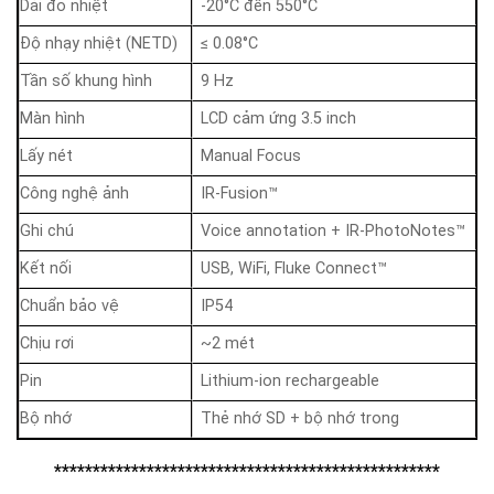
Dải đo nhiệt
-20°C đến 550°C
Độ nhạy nhiệt (NETD)
≤ 0.08°C
Tần số khung hình
9 Hz
Màn hình
LCD cảm ứng 3.5 inch
Lấy nét
Manual Focus
Công nghệ ảnh
IR-Fusion™
Ghi chú
Voice annotation + IR-PhotoNotes™
Kết nối
USB, WiFi, Fluke Connect™
Chuẩn bảo vệ
IP54
Chịu rơi
~2 mét
Pin
Lithium-ion rechargeable
Bộ nhớ
Thẻ nhớ SD + bộ nhớ trong
**************************************************