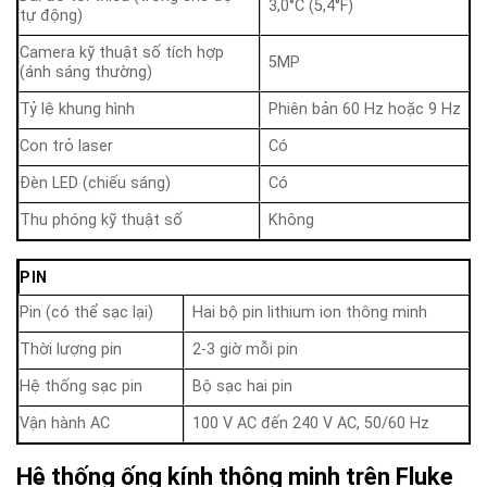
3,0°C (5,4°F)
tự động)
Camera kỹ thuật số tích hợp
5MP
(ánh sáng thường)
Tỷ lệ khung hình
Phiên bản 60 Hz hoặc 9 Hz
Con trỏ laser
Có
Đèn LED (chiếu sáng)
Có
Thu phóng kỹ thuật số
Không
PIN
Pin (có thể sạc lại)
Hai bộ pin lithium ion thông minh
Thời lượng pin
2-3 giờ mỗi pin
Hệ thống sạc pin
Bộ sạc hai pin
Vận hành AC
100 V AC đến 240 V AC, 50/60 Hz
Hệ thống ống kính thông minh trên Fluke