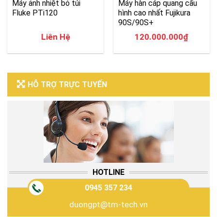
Máy ảnh nhiệt bỏ túi
Máy hàn cáp quang cấu
Fluke PTi120
hình cao nhất Fujikura
90S/90S+
Liên Hệ
120.000.000
₫
HỖ TRỢ TRỰC TUYẾN
HOTLINE
0945 357 234
duongpt@tm-tech.vn