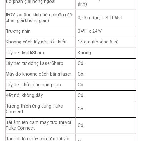
Độ phân giải hồng ngoại
ảnh)
IFOV với ống kính tiêu chuẩn (độ
0,93 mRad, D:S 1065:1
phân giải không gian)
Trường nhìn
34°H x 24°V
Khoảng cách lấy nét tối thiểu
15 cm (khoảng 6 in)
Lấy nét MultiSharp
Không
Lấy nét tự động LaserSharp
Có.
Máy đo khoảng cách bằng laser
Có.
Lấy nét thủ công nâng cao
Có
Kết nối không dây
Có.
Tương thích ứng dụng Fluke
Có.
Connect
Tải ảnh lên đám mây tức thì với
Có.
Fluke Connect
Tải ảnh lên máy chủ tức thì với