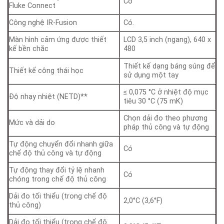
Có
Fluke Connect
Công nghệ IR-Fusion
Có.
Màn hình cảm ứng được thiết
LCD 3,5 inch (ngang), 640 x
kế bền chắc
480
Thiết kế dạng báng súng để
Thiết kế công thái học
sử dụng một tay
≤ 0,075 °C ở nhiệt độ mục
Độ nhạy nhiệt (NETD)**
tiêu 30 °C (75 mK)
Chọn dải đo theo phương
Mức và dải do
pháp thủ công và tự động
Tự động chuyển đổi nhanh giữa
Có
chế độ thủ công và tự động
Tự động thay đổi tỷ lệ nhanh
Có
chóng trong chế độ thủ công
Dải đo tối thiểu (trong chế độ
2,0°C (3,6°F)
thủ công)
Dải đo tối thiểu (trong chế độ