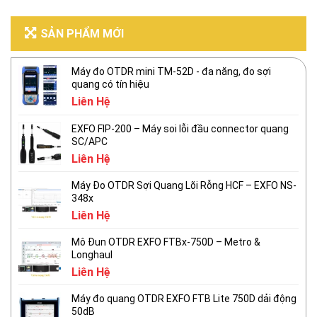
SẢN PHẨM MỚI
Máy đo OTDR mini TM-52D - đa năng, đo sợi
quang có tín hiệu
Liên Hệ
EXFO FIP-200 – Máy soi lỗi đầu connector quang
SC/APC
Liên Hệ
Máy Đo OTDR Sợi Quang Lõi Rỗng HCF – EXFO NS-
348x
Liên Hệ
Mô Đun OTDR EXFO FTBx-750D – Metro &
Longhaul
Liên Hệ
Máy đo quang OTDR EXFO FTB Lite 750D dải động
50dB