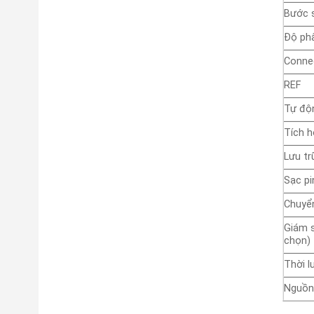
Bước 
Độ phâ
Conne
REF
Tự độ
Tích h
Lưu tr
Sạc pi
Chuyển
Giám s
chọn)
Thời l
Nguồn