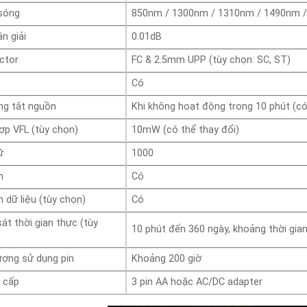
sóng
850nm / 1300nm / 1310nm / 1490nm 
n giải
0.01dB
ctor
FC & 2.5mm UPP (tùy chọn: SC, ST)
Có
ng tắt nguồn
Khi không hoạt động trong 10 phút (có
ợp VFL (tùy chọn)
10mW (có thể thay đổi)
ữ
1000
n
Có
 dữ liệu (tùy chọn)
Có
át thời gian thực (tùy
10 phút đến 360 ngày, khoảng thời gian 
ượng sử dụng pin
Khoảng 200 giờ
 cấp
3 pin AA hoặc AC/DC adapter