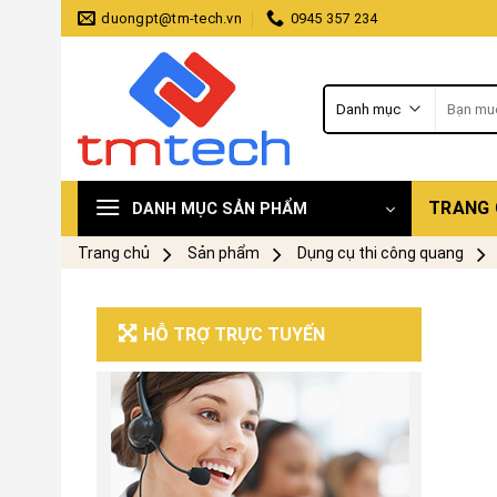
Skip
duongpt@tm-tech.vn
0945 357 234
to
content
Tìm
kiếm:
TRANG
DANH MỤC SẢN PHẨM
Trang chủ
Sản phẩm
Dụng cụ thi công quang
HỖ TRỢ TRỰC TUYẾN