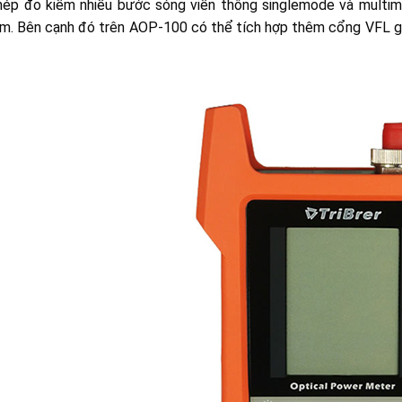
hép đo kiểm nhiều bước sóng viễn thông singlemode và multim
m. Bên cạnh đó trên AOP-100 có thể tích hợp thêm cổng VFL g