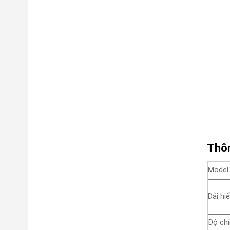
Thôn
Model
Dải hiể
Độ chí