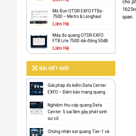
cho p
1625n
Mô Đun OTDR EXFO FTBx-
quan.
750D – Metro & Longhaul
Liên Hệ
Máy đo quang OTDR EXFO
FTB Lite 750D dải động 50dB
Liên Hệ
BÀI VIẾT MỚI
Giải pháp đo kiểm Data Center
EXFO – Đảm bảo mạng quang
Nghiệm thu cáp quang Data
Center: 5 sai lầm gây phát sinh
sự cố
Chứng nhận sợi quang Tier-1 và