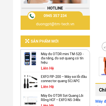
HOTLINE
0945 357 234
duongpt@tm-tech.vn
SẢN PHẨM MỚI
Máy đo OTDR mini TM-52D -
đa năng, đo sợi quang có tín
hiệu
Liên Hệ
EXFO FIP-200 – Máy soi lỗi đầu
connector quang SC/APC
Liên Hệ
Chi
Máy Đo OTDR Sợi Quang Lõi
Rỗng HCF – EXFO NS-348x
Máy đ
Liên Hệ