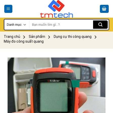
Skip
to
content
Tìm
kiếm:
Trang chủ
Sản phẩm
Dụng cụ thi công quang
Máy đo công suất quang