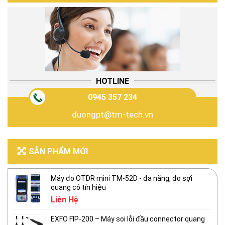
HOTLINE
0945 357 234
duongpt@tm-tech.vn
SẢN PHẨM MỚI
Máy đo OTDR mini TM-52D - đa năng, đo sợi
quang có tín hiệu
Liên Hệ
EXFO FIP-200 – Máy soi lỗi đầu connector quang