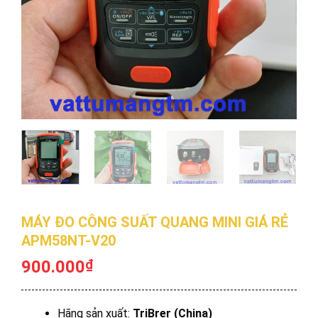
MÁY ĐO CÔNG SUẤT QUANG MINI GIÁ RẺ
APM58NT-V20
900.000
₫
Hãng sản xuất:
TriBrer (China)