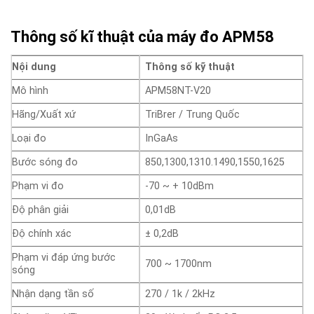
Thông số kĩ thuật của máy đo APM58
Nội dung
Thông số kỹ thuật
Mô hình
APM58NT-V20
Hãng/Xuất xứ
TriBrer / Trung Quốc
Loại đo
InGaAs
Bước sóng đo
850,1300,1310.1490,1550,1625
Phạm vi đo
-70 ~ + 10dBm
Độ phân giải
0,01dB
Độ chính xác
± 0,2dB
Phạm vi đáp ứng bước
700 ~ 1700nm
sóng
Nhận dạng tần số
270 / 1k / 2kHz