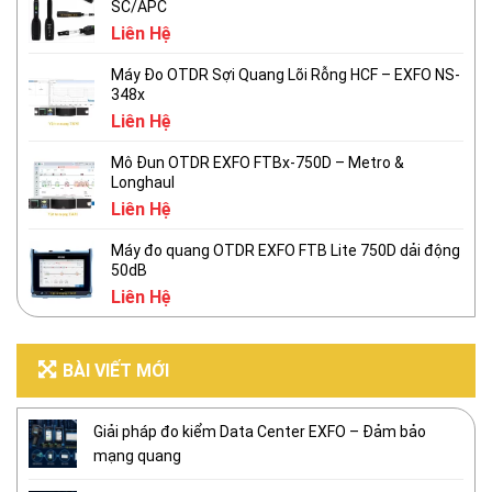
SC/APC
Liên Hệ
Máy Đo OTDR Sợi Quang Lõi Rỗng HCF – EXFO NS-
348x
Liên Hệ
Mô Đun OTDR EXFO FTBx-750D – Metro &
Longhaul
Liên Hệ
Máy đo quang OTDR EXFO FTB Lite 750D dải động
50dB
Liên Hệ
BÀI VIẾT MỚI
Giải pháp đo kiểm Data Center EXFO – Đảm bảo
mạng quang