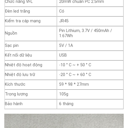
Chức năng VFL
20mW chuẩn PC 2.5mm
Đèn led trắng
Có
Kiểm tra cáp mạng
JR45
Pin Lithium, 3.7V / 450mAh /
Nguồn
1.67Wh
Sạc pin
5V / 1A
Kết nối dữ liệu
USB
Nhiệt độ hoạt động
-10 ° C ~ + 50 ° C
Nhiệt độ lưu trữ
-20 ° C ~ + 60 ° C
Kích thước
59 * 98 * 27mm
Trọng lượng
105g
Bảo hành
6 tháng