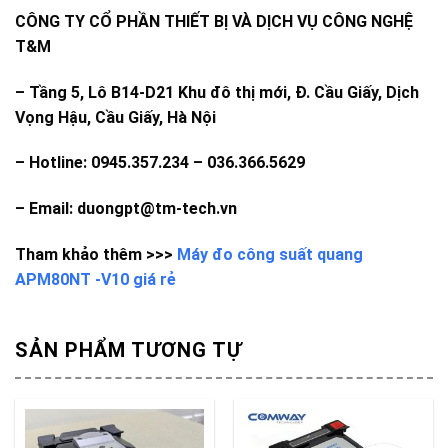
CÔNG TY CỔ PHẦN THIẾT BỊ VÀ DỊCH VỤ CÔNG NGHỆ
T&M
–
Tầng 5, Lô B14-D21 Khu đô thị mới, Đ. Cầu Giấy, Dịch
Vọng Hậu, Cầu Giấy, Hà Nội
– Hotline: 0945.357.234 – 036.366.5629
– Email: duongpt@tm-tech.vn
Tham khảo thêm >>>
Máy đo công suất quang
APM80NT -V10 giá rẻ
SẢN PHẨM TƯƠNG TỰ