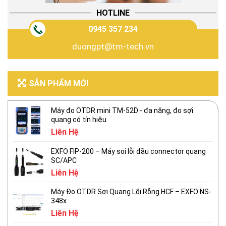
HOTLINE
0945 357 234
duongpt@tm-tech.vn
SẢN PHẨM MỚI
Máy đo OTDR mini TM-52D - đa năng, đo sợi
quang có tín hiệu
Liên Hệ
EXFO FIP-200 – Máy soi lỗi đầu connector quang
SC/APC
Liên Hệ
Máy Đo OTDR Sợi Quang Lõi Rỗng HCF – EXFO NS-
348x
Liên Hệ