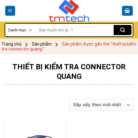
Skip
to
content
Tìm
kiếm:
Trang chủ
Sản phẩm
Sản phẩm được gắn thẻ “thiết bị kiểm
tra connector quang”
THIẾT BỊ KIỂM TRA CONNECTOR
QUANG