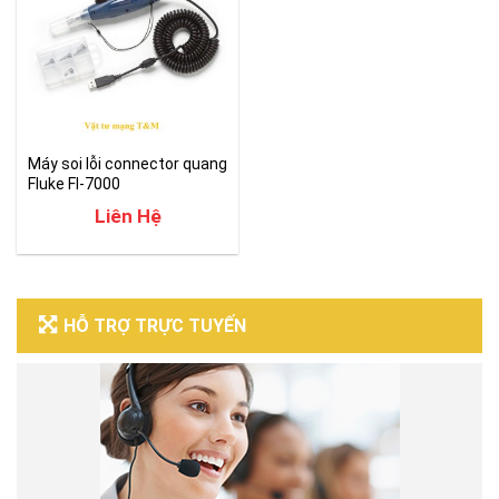
Máy soi lỗi connector quang
Fluke FI-7000
FiberInspector™ Pro
Liên Hệ
HỖ TRỢ TRỰC TUYẾN