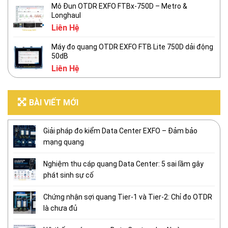
Mô Đun OTDR EXFO FTBx-750D – Metro &
Longhaul
Liên Hệ
Máy đo quang OTDR EXFO FTB Lite 750D dải động
50dB
Liên Hệ
BÀI VIẾT MỚI
Giải pháp đo kiểm Data Center EXFO – Đảm bảo
mạng quang
Nghiệm thu cáp quang Data Center: 5 sai lầm gây
phát sinh sự cố
Chứng nhận sợi quang Tier-1 và Tier-2: Chỉ đo OTDR
là chưa đủ