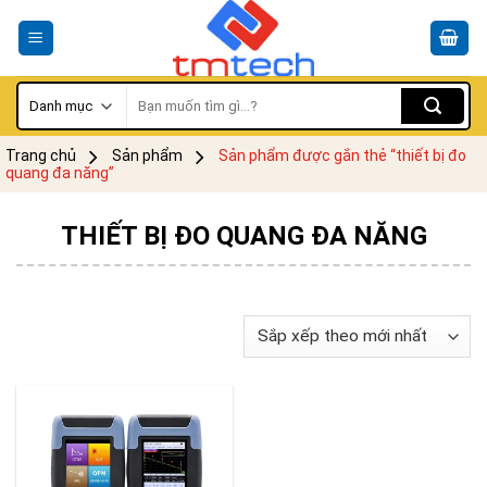
Skip
to
content
Tìm
kiếm:
Trang chủ
Sản phẩm
Sản phẩm được gắn thẻ “thiết bị đo
quang đa năng”
THIẾT BỊ ĐO QUANG ĐA NĂNG