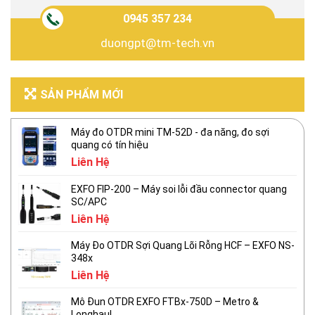
0945 357 234
duongpt@tm-tech.vn
SẢN PHẨM MỚI
Máy đo OTDR mini TM-52D - đa năng, đo sợi
quang có tín hiệu
Liên Hệ
EXFO FIP-200 – Máy soi lỗi đầu connector quang
SC/APC
Liên Hệ
Máy Đo OTDR Sợi Quang Lõi Rỗng HCF – EXFO NS-
348x
Liên Hệ
Mô Đun OTDR EXFO FTBx-750D – Metro &
Longhaul