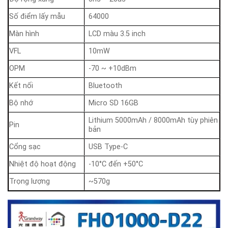
Số điểm lấy mẫu
64000
Màn hình
LCD màu 3.5 inch
VFL
10mW
OPM
-70 ~ +10dBm
Kết nối
Bluetooth
Bộ nhớ
Micro SD 16GB
Lithium 5000mAh / 8000mAh tùy phiên
Pin
bản
Cổng sạc
USB Type-C
Nhiệt độ hoạt động
-10°C đến +50°C
Trọng lượng
~570g