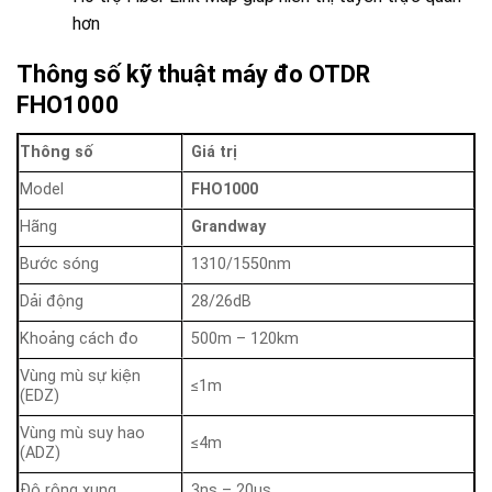
hơn
Thông số kỹ thuật máy đo OTDR
FHO1000
Thông số
Giá trị
Model
FHO1000
Hãng
Grandway
Bước sóng
1310/1550nm
Dải động
28/26dB
Khoảng cách đo
500m – 120km
Vùng mù sự kiện
≤1m
(EDZ)
Vùng mù suy hao
≤4m
(ADZ)
Độ rộng xung
3ns – 20us