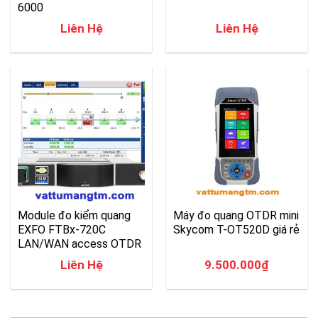
6000
Liên Hệ
Liên Hệ
Module đo kiểm quang
Máy đo quang OTDR mini
EXFO FTBx-720C
Skycom T-OT520D giá rẻ
LAN/WAN access OTDR
Liên Hệ
9.500.000
₫