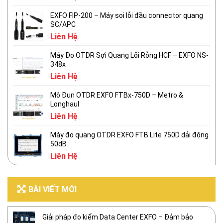
EXFO FIP-200 – Máy soi lỗi đầu connector quang
SC/APC
Liên Hệ
Máy Đo OTDR Sợi Quang Lõi Rỗng HCF – EXFO NS-
348x
Liên Hệ
Mô Đun OTDR EXFO FTBx-750D – Metro &
Longhaul
Liên Hệ
Máy đo quang OTDR EXFO FTB Lite 750D dải động
50dB
Liên Hệ
BÀI VIẾT MỚI
Giải pháp đo kiểm Data Center EXFO – Đảm bảo