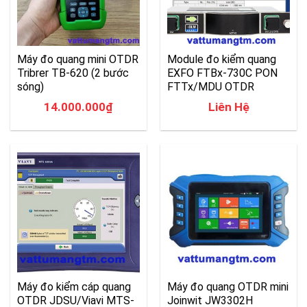
Máy đo quang mini OTDR
Module đo kiểm quang
Tribrer TB-620 (2 bước
EXFO FTBx-730C PON
sóng)
FTTx/MDU OTDR
14.000.000
₫
Liên Hệ
Máy đo kiểm cáp quang
Máy đo quang OTDR mini
OTDR JDSU/Viavi MTS-
Joinwit JW3302H