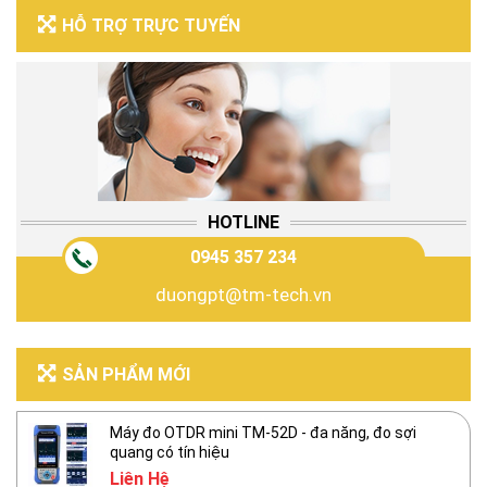
HỖ TRỢ TRỰC TUYẾN
HOTLINE
0945 357 234
duongpt@tm-tech.vn
SẢN PHẨM MỚI
Máy đo OTDR mini TM-52D - đa năng, đo sợi
quang có tín hiệu
Liên Hệ