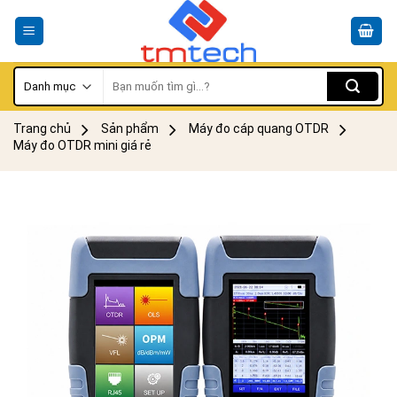
Skip
to
content
Tìm
kiếm:
Trang chủ
Sản phẩm
Máy đo cáp quang OTDR
Máy đo OTDR mini giá rẻ