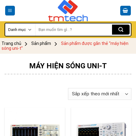
Skip
to
content
Tìm
kiếm:
Trang chủ
Sản phẩm
Sản phẩm được gắn thẻ “máy hiện
sóng uni-t”
MÁY HIỆN SÓNG UNI-T