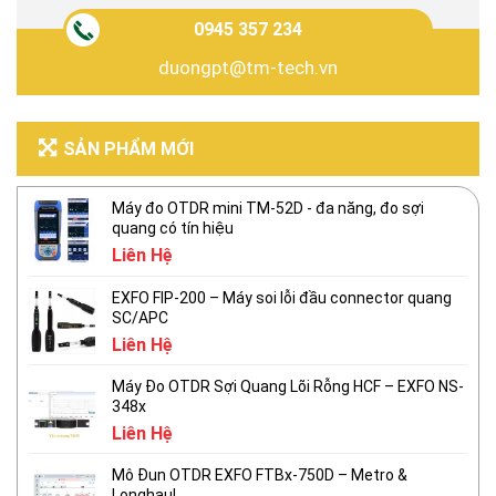
0945 357 234
duongpt@tm-tech.vn
SẢN PHẨM MỚI
Máy đo OTDR mini TM-52D - đa năng, đo sợi
quang có tín hiệu
Liên Hệ
EXFO FIP-200 – Máy soi lỗi đầu connector quang
SC/APC
Liên Hệ
Máy Đo OTDR Sợi Quang Lõi Rỗng HCF – EXFO NS-
348x
Liên Hệ
Mô Đun OTDR EXFO FTBx-750D – Metro &
Longhaul