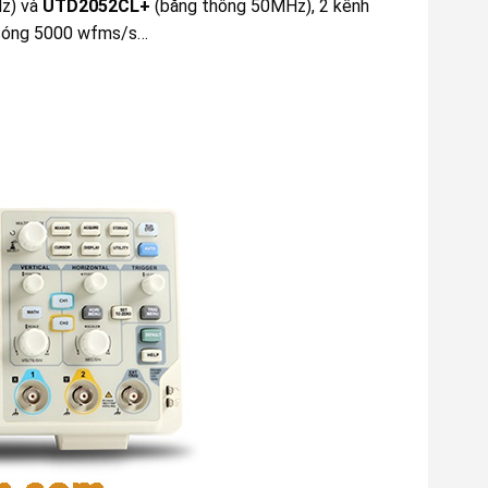
z) và
UTD2052CL+
(băng thông 50MHz), 2 kênh
t sóng 5000 wfms/s…