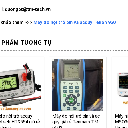
il: duongpt@tm-tech.vn
khảo thêm >>>
Máy đo nội trở pin và acquy Tekon 950
 PHẨM TƯƠNG TỰ
đo nội trở acquy
Máy đo nội trở pin và ắc
Máy h
tech HT3554 giá rẻ
quy giá rẻ Tenmars TM-
MSO30
h hãng
6002
thông