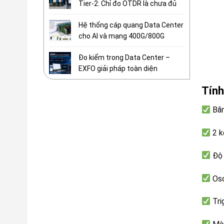
Tier-2: Chỉ đo OTDR là chưa đủ
Hệ thống cáp quang Data Center
cho AI và mạng 400G/800G
Đo kiểm trong Data Center –
EXFO giải pháp toàn diện
Tính
Băn
2 k
Độ 
Osc
Tri