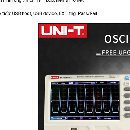
 hình rộng 7 inch TFT LCD, hiển thị rõ nét
o tiếp: USB host, USB device, EXT trig, Pass/Fail