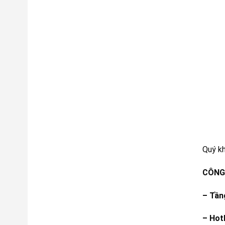
Quý k
CÔNG 
–
Tầng
– Hot