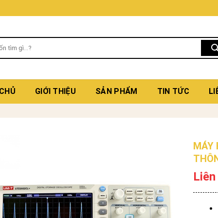
 CHỦ
GIỚI THIỆU
SẢN PHẨM
TIN TỨC
LI
MÁY 
THÔN
Liên