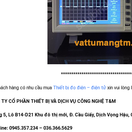
**********************************
hách hàng có nhu cầu mua
Thiết bị đo điện – điện tử
xin vui lòng l
TY CỔ PHẦN THIẾT BỊ VÀ DỊCH VỤ CÔNG NGHỆ T&M
 5, Lô B14-D21 Khu đô thị mới, Đ. Cầu Giấy, Dịch Vọng Hậu, 
line: 0945.357.234 – 036.366.5629