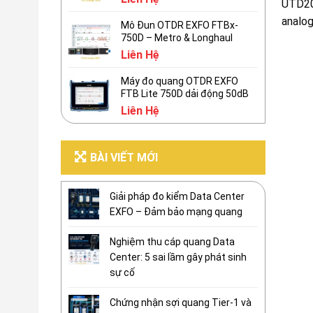
UTD20
analog
Mô Đun OTDR EXFO FTBx-
750D – Metro & Longhaul
Liên Hệ
Máy đo quang OTDR EXFO
FTB Lite 750D dải động 50dB
Liên Hệ
BÀI VIẾT MỚI
Giải pháp đo kiểm Data Center
EXFO – Đảm bảo mạng quang
Nghiệm thu cáp quang Data
Center: 5 sai lầm gây phát sinh
sự cố
Chứng nhận sợi quang Tier-1 và