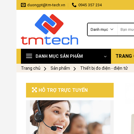
Skip
duongpt@tm-tech.vn
0945 357 234
to
content
Tìm
kiếm:
TRANG
DANH MỤC SẢN PHẨM
Trang chủ
Sản phẩm
Thiết bị đo điện - điện tử
HỖ TRỢ TRỰC TUYẾN