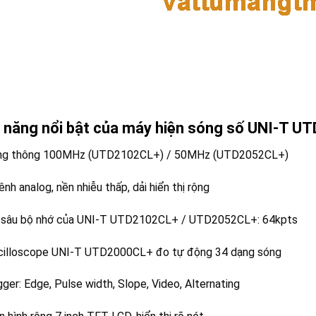
 năng nổi bật của máy hiện sóng số UNI-T 
g thông 100MHz (UTD2102CL+) / 50MHz (UTD2052CL+)
ênh analog, nền nhiễu thấp, dải hiển thị rộng
sâu bộ nhớ của UNI-T UTD2102CL+ / UTD2052CL+: 64kpts
illoscope UNI-T UTD2000CL+ đo tự động 34 dạng sóng
gger: Edge, Pulse width, Slope, Video, Alternating