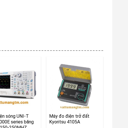
iện sóng UNI-T
Máy đo điện trở đất
00E series băng
Kyoritsu 4105A
 150-250MHZ