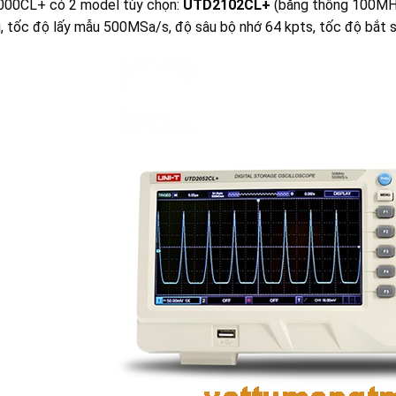
00CL+ có 2 model tùy chọn:
UTD2102CL+
(băng thông 100MH
, tốc độ lấy mẫu 500MSa/s, độ sâu bộ nhớ 64 kpts, tốc độ bắ