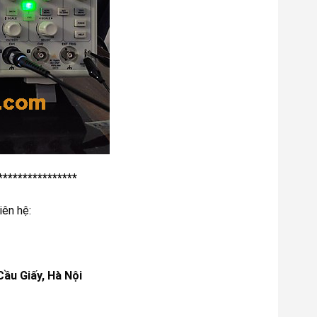
****************
iên hệ:
Cầu Giấy, Hà Nội