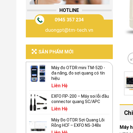
HOTLINE
0945 357 234
duongpt@tm-tech.vn
SẢN PHẨM MỚI
Máy đo OTDR mini TM-52D -
đa năng, đo sợi quang có tín
hiệu
Liên Hệ
EXFO FIP-200 – Máy soi lỗi đầu
connector quang SC/APC
Liên Hệ
Chi
Máy Đo OTDR Sợi Quang Lõi
Rỗng HCF – EXFO NS-348x
Máy h
Liên Hệ