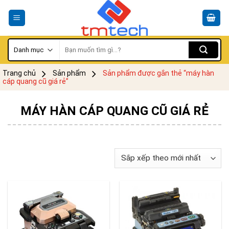
Skip
to
content
Tìm
kiếm:
Trang chủ
Sản phẩm
Sản phẩm được gắn thẻ “máy hàn
cáp quang cũ giá rẻ”
MÁY HÀN CÁP QUANG CŨ GIÁ RẺ