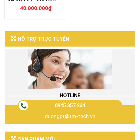
hãng giá tốt
40.000.000
₫
HỖ TRỢ TRỰC TUYẾN
HOTLINE
0945 357 234
duongpt@tm-tech.vn
SẢN PHẨM MỚI