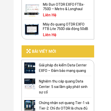
Mô Đun OTDR EXFO FTBx-
750D – Metro & Longhaul
Liên Hệ
Máy đo quang OTDR EXFO
FTB Lite 750D dải động 50dB
Liên Hệ
BÀI VIẾT MỚI
Giải pháp đo kiểm Data Center
EXFO – Đảm bảo mạng quang
Nghiệm thu cáp quang Data
Center: 5 sai lầm gây phát sinh
sự cố
Chứng nhận sợi quang Tier-1 và
Tier-2: Chỉ đo OTDR là chưa đủ