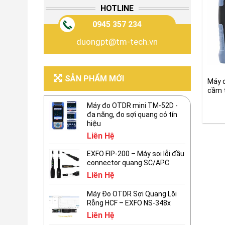
HOTLINE
0945 357 234
duongpt@tm-tech.vn
SẢN PHẨM MỚI
Máy 
cầm 
Gran
Máy đo OTDR mini TM-52D -
đa năng, đo sợi quang có tín
hiệu
Liên Hệ
EXFO FIP-200 – Máy soi lỗi đầu
connector quang SC/APC
Liên Hệ
Máy Đo OTDR Sợi Quang Lõi
Rỗng HCF – EXFO NS-348x
Liên Hệ