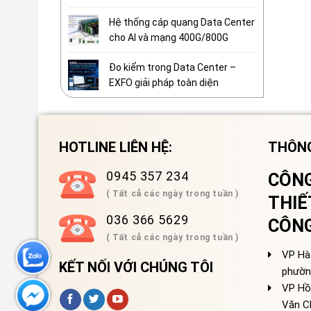
Hệ thống cáp quang Data Center
cho AI và mạng 400G/800G
Đo kiểm trong Data Center –
EXFO giải pháp toàn diện
HOTLINE LIÊN HỆ:
THÔNG
0945 357 234
CÔNG
( Tất cả các ngày trong tuần )
THIẾ
036 366 5629
CÔN
( Tất cả các ngày trong tuần )
VP Hà 
KẾT NỐI VỚI CHÚNG TÔI
phườn
VP Hồ
Văn C