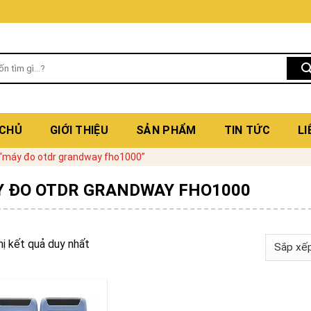
 CHỦ
GIỚI THIỆU
SẢN PHẨM
TIN TỨC
LI
“máy đo otdr grandway fho1000”
 ĐO OTDR GRANDWAY FHO1000
hị kết quả duy nhất