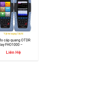
đo cáp quang OTDR
tay FHO1000 –
dway
Liên Hệ