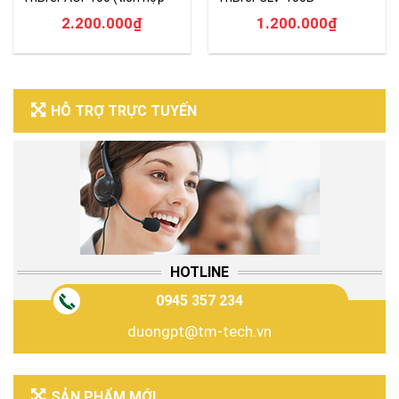
VFL)
2.200.000
₫
1.200.000
₫
HỖ TRỢ TRỰC TUYẾN
HOTLINE
0945 357 234
duongpt@tm-tech.vn
SẢN PHẨM MỚI