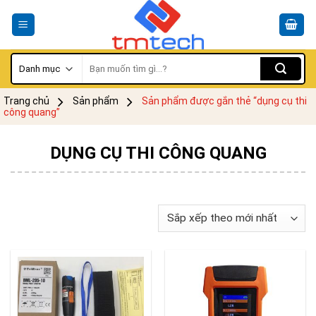
Skip
to
content
Tìm
kiếm:
Trang chủ
Sản phẩm
Sản phẩm được gắn thẻ “dụng cụ thi
công quang”
DỤNG CỤ THI CÔNG QUANG