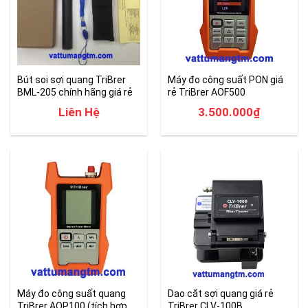
Bút soi sợi quang TriBrer
Máy đo công suất PON giá
BML-205 chính hãng giá rẻ
rẻ TriBrer AOF500
Liên Hệ
3.500.000
₫
Máy đo công suất quang
Dao cắt sợi quang giá rẻ
TriBrer AOP100 (tích hợp
TriBrer CLV-100B