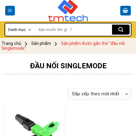
Skip
to
content
Tìm
kiếm:
Trang chủ
Sản phẩm
Sản phẩm được gắn thẻ “đầu nối
Singlemode”
ĐẦU NỐI SINGLEMODE