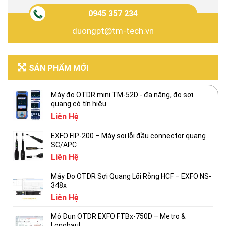
0945 357 234
duongpt@tm-tech.vn
SẢN PHẨM MỚI
Máy đo OTDR mini TM-52D - đa năng, đo sợi
quang có tín hiệu
Liên Hệ
EXFO FIP-200 – Máy soi lỗi đầu connector quang
SC/APC
Liên Hệ
Máy Đo OTDR Sợi Quang Lõi Rỗng HCF – EXFO NS-
348x
Liên Hệ
Mô Đun OTDR EXFO FTBx-750D – Metro &
Longhaul