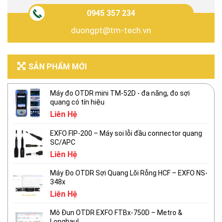
0945 357 234
duongpt@tm-tech.vn
SẢN PHẨM MỚI
Máy đo OTDR mini TM-52D - đa năng, đo sợi
quang có tín hiệu
Liên Hệ
EXFO FIP-200 – Máy soi lỗi đầu connector quang
SC/APC
Liên Hệ
Máy Đo OTDR Sợi Quang Lõi Rỗng HCF – EXFO NS-
348x
Liên Hệ
Mô Đun OTDR EXFO FTBx-750D – Metro &
Longhaul