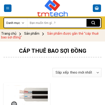
Skip
to
content
Tìm
kiếm:
Trang chủ
Sản phẩm
Sản phẩm được gắn thẻ “cáp thuê
bao sợi đồng”
CÁP THUÊ BAO SỢI ĐỒNG