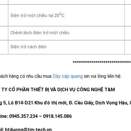
O
Điện trở một chiều tại 20
C
Chênh lệch điện trở một chiều
Điện trở cách điện
****************************
hách hàng có nhu cầu mua
Dây cáp quang
xin vui lòng liên hệ:
TY CỔ PHẦN THIẾT BỊ VÀ DỊCH VỤ CÔNG NGHỆ T&M
 5, Lô B14-D21 Khu đô thị mới, Đ. Cầu Giấy, Dịch Vọng Hậu, 
line: 0945.357.234 – 0918.145.086
il: htduong@tm-tech.vn