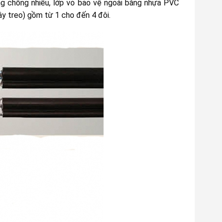
ng chống nhiễu, lớp vỏ bảo vệ ngoài bằng nhựa PVC
ây treo) gồm từ 1 cho đến 4 đôi.