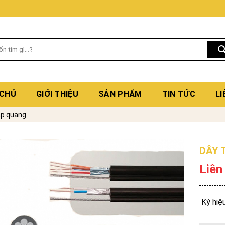
 CHỦ
GIỚI THIỆU
SẢN PHẨM
TIN TỨC
LI
p quang
DÂY 
Liên
Ký hiệ