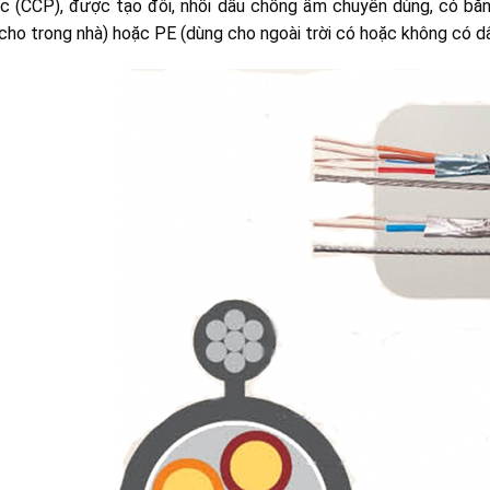
c (CCP), được tạo đôi, nhồi dầu chống ẩm chuyên dùng, có bă
cho trong nhà) hoặc PE (dùng cho ngoài trời có hoặc không có d