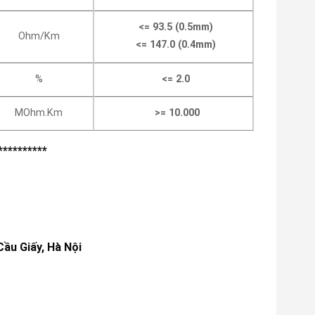
<= 93.5 (0.5mm)
Ohm/Km
<=
147.0 (0.4mm)
%
<= 2.0
MOhm.Km
>= 10.000
**********
Cầu Giấy, Hà Nội