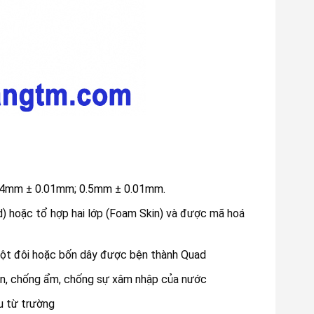
 0.4mm ± 0.01mm; 0.5mm ± 0.01mm.
d) hoặc tổ hợp hai lớp (Foam Skin) và được mã hoá
một đôi hoặc bốn dây được bện thành Quad
ẫn, chống ẩm, chống sự xâm nhập của nước
u từ trường