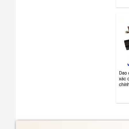
Dao 
xác 
chín