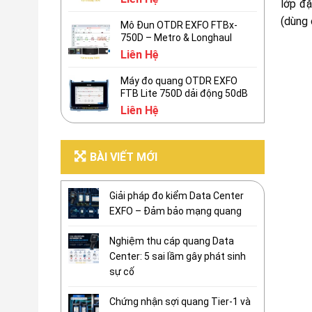
lớp đặ
(dùng 
Mô Đun OTDR EXFO FTBx-
750D – Metro & Longhaul
Liên Hệ
Máy đo quang OTDR EXFO
FTB Lite 750D dải động 50dB
Liên Hệ
BÀI VIẾT MỚI
Giải pháp đo kiểm Data Center
EXFO – Đảm bảo mạng quang
Nghiệm thu cáp quang Data
Center: 5 sai lầm gây phát sinh
sự cố
Chứng nhận sợi quang Tier-1 và