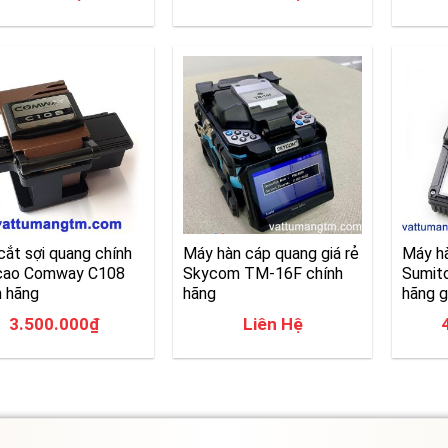
cắt sợi quang chính
Máy hàn cáp quang giá rẻ
Máy h
cao Comway C108
Skycom TM-16F chính
Sumit
h hãng
hãng
hãng g
3.500.000
₫
Liên Hệ