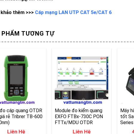
khảo thêm >>>
Cáp mạng LAN UTP CAT 5e/CAT 6
 PHẨM TƯƠNG TỰ
đo cáp quang OTDR
Module đo kiểm quang
Máy hà
giá rẻ Tribrer TB-600
EXFO FTBx-730C PON
tốt Sa
0nm)
FTTx/MDU OTDR
Series
Liên Hệ
Liên Hệ