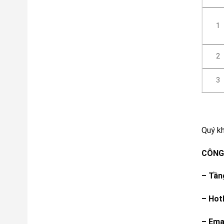
1
2
3
Quý k
CÔNG 
–
Tầng
– Hot
– Ema