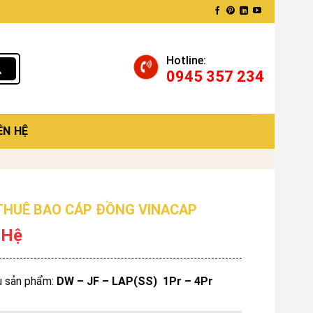
Hotline:
0945 357 234
ÊN HỆ
THUÊ BAO CÁP ĐỒNG VINACAP
 Hệ
u sản phẩm:
DW – JF – LAP(SS) 1Pr – 4Pr