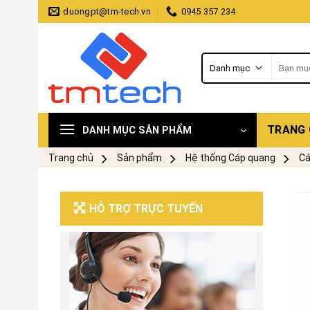
Skip
duongpt@tm-tech.vn
0945 357 234
to
content
Tìm
kiếm:
TRANG
DANH MỤC SẢN PHẨM
Trang chủ
Sản phẩm
Hệ thống Cáp quang
Cá
HỖ TRỢ TRỰC TUYẾN