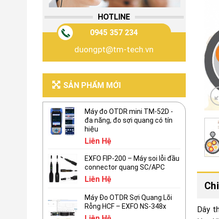
HOTLINE
0945 357 234
duongpt@tm-tech.vn
SẢN PHẨM MỚI
Máy đo OTDR mini TM-52D -
đa năng, đo sợi quang có tín
hiệu
Liên Hệ
EXFO FIP-200 – Máy soi lỗi đầu
connector quang SC/APC
Liên Hệ
Chi
Máy Đo OTDR Sợi Quang Lõi
Rỗng HCF – EXFO NS-348x
Dây t
Liên Hệ