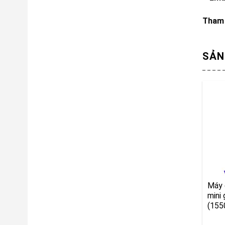
Tham 
SẢN
Máy 
mini 
(155