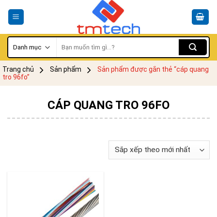
Skip
to
content
Tìm
kiếm:
Trang chủ
Sản phẩm
Sản phẩm được gắn thẻ “cáp quang
tro 96fo”
CÁP QUANG TRO 96FO