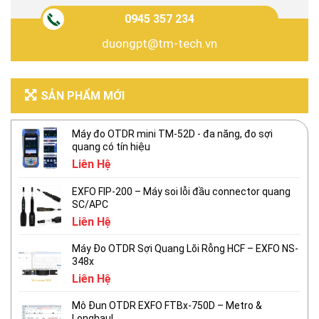
0945 357 234
duongpt@tm-tech.vn
SẢN PHẨM MỚI
Máy đo OTDR mini TM-52D - đa năng, đo sợi
quang có tín hiệu
Liên Hệ
EXFO FIP-200 – Máy soi lỗi đầu connector quang
SC/APC
Liên Hệ
Máy Đo OTDR Sợi Quang Lõi Rỗng HCF – EXFO NS-
348x
Liên Hệ
Mô Đun OTDR EXFO FTBx-750D – Metro &
Longhaul