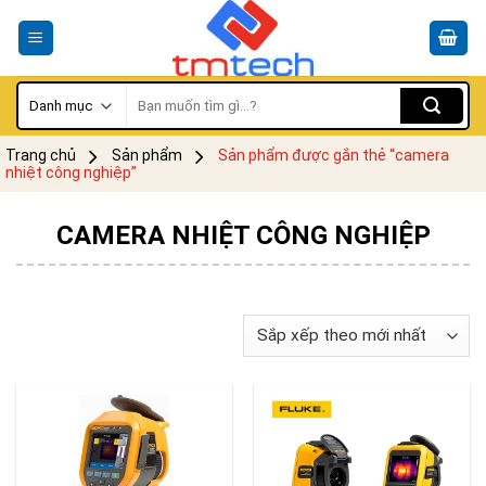
Skip
to
content
Tìm
kiếm:
Trang chủ
Sản phẩm
Sản phẩm được gắn thẻ “camera
nhiệt công nghiệp”
CAMERA NHIỆT CÔNG NGHIỆP