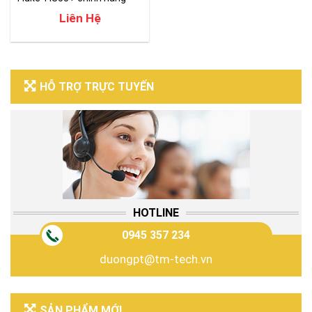
Liên Hệ
HỖ TRỢ TRỰC TUYẾN
HOTLINE
0945 357 234
duongpt@tm-tech.vn
SẢN PHẨM MỚI