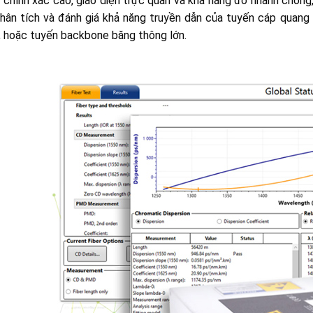
 chính xác cao, giao diện trực quan và khả năng đo nhanh chóng
phân tích và đánh giá khả năng truyền dẫn của tuyến cáp quan
 hoặc tuyến backbone băng thông lớn.