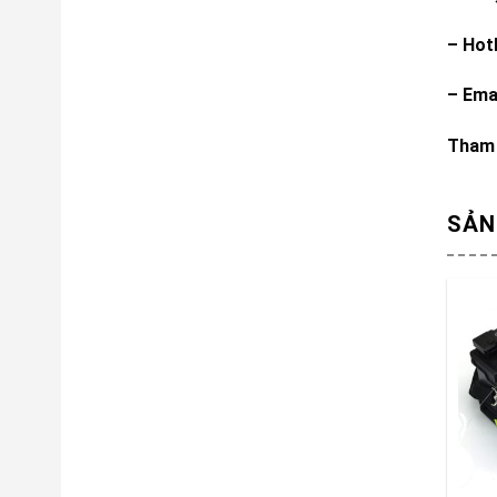
– Hot
– Ema
Tham 
SẢN