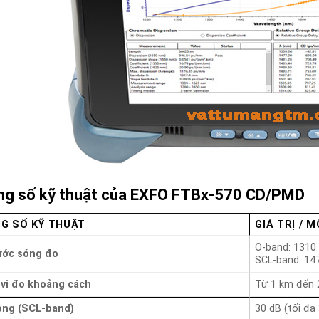
g số kỹ thuật của EXFO FTBx-570 CD/PMD
G SỐ KỸ THUẬT
GIÁ TRỊ / 
O-band: 1310
ước sóng đo
SCL-band: 14
vi đo khoảng cách
Từ 1 km đến
ộng (SCL-band)
30 dB (tối đa