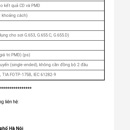
ho kết quả CD và PMD
× khoảng cách)
dụng cho sợi G.653, G.655.C, G.655.D)
giá trị PMD) (ps)
uyến (single-ended), không cần đồng bộ 2 đầu
, TIA FOTP-175B, IEC 61282-9
****************
ng liên hệ:
 phố Hà Nội