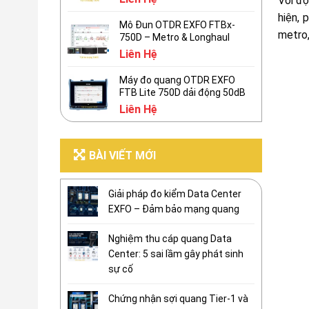
Với độ
hiện, 
Mô Đun OTDR EXFO FTBx-
metro,
750D – Metro & Longhaul
Liên Hệ
Máy đo quang OTDR EXFO
FTB Lite 750D dải động 50dB
Liên Hệ
BÀI VIẾT MỚI
Giải pháp đo kiểm Data Center
EXFO – Đảm bảo mạng quang
Nghiệm thu cáp quang Data
Center: 5 sai lầm gây phát sinh
sự cố
Chứng nhận sợi quang Tier-1 và