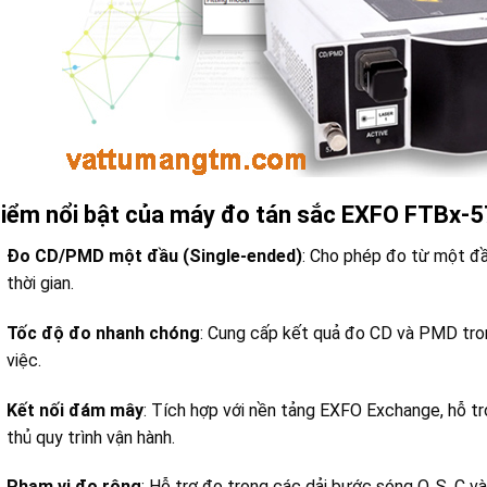
iểm nổi bật của máy đo tán sắc EXFO FTBx-
Đo CD/PMD một đầu (Single-ended)
:
Cho phép đo từ một đầu
thời gian.
Tốc độ đo nhanh chóng
:
Cung cấp kết quả đo CD và PMD trong
việc.
Kết nối đám mây
:
Tích hợp với nền tảng EXFO Exchange, hỗ tr
thủ quy trình vận hành.
Phạm vi đo rộng
:
Hỗ trợ đo trong các dải bước sóng O, S, C v