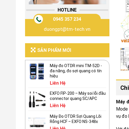
HOTLINE
0945 357 234
duongpt@tm-tech.vn
SẢN PHẨM MỚI
Máy đo OTDR mini TM-52D -
đa năng, đo sợi quang có tín
hiệu
Liên Hệ
Chi
EXFO FIP-200 – Máy soi lỗi đầu
connector quang SC/APC
Máy đ
Liên Hệ
Mode D
vụ đo
Máy Đo OTDR Sợi Quang Lõi
Rỗng HCF – EXFO NS-348x
Liên Hệ