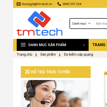
Skip
duongpt@tm-tech.vn
0945 357 234
to
content
Tìm
kiếm:
TRANG
DANH MỤC SẢN PHẨM
Trang chủ
Sản phẩm
Đo kiểm cáp quang
HỖ TRỢ TRỰC TUYẾN