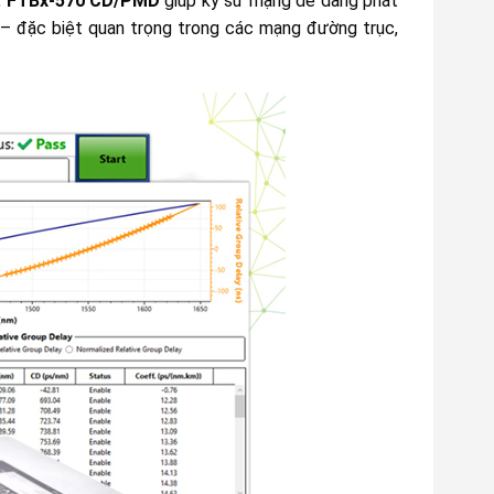
,
FTBx-570 CD/PMD
giúp kỹ sư mạng dễ dàng phát
g – đặc biệt quan trọng trong các mạng đường trục,