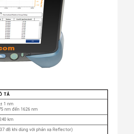
MÔ TẢ
 ± 1 nm
75 nm đến 1626 nm
 240 km
 37 dB khi dùng với phản xạ Reflector)