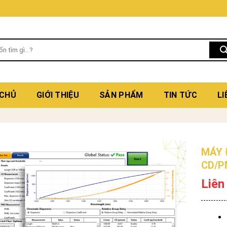
 CHỦ
GIỚI THIỆU
SẢN PHẨM
TIN TỨC
LI
MÁY 
CD/P
Liên