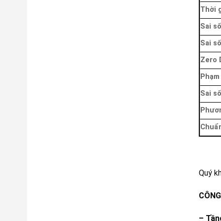
Thời 
Sai s
Sai s
Zero 
Phạm 
Sai s
Phươ
Chuẩn
Quý k
CÔNG 
– Tần