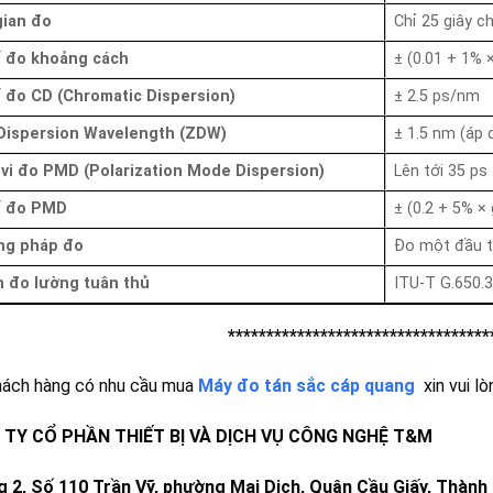
gian đo
Chỉ 25 giây c
ố đo khoảng cách
± (0.01 + 1% 
ố đo CD (Chromatic Dispersion)
± 2.5 ps/nm
Dispersion Wavelength (ZDW)
± 1.5 nm (áp 
vi đo PMD (Polarization Mode Dispersion)
Lên tới 35 ps
ố đo PMD
± (0.2 + 5% × 
ng pháp đo
Đo một đầu t
 đo lường tuân thủ
ITU-T G.650.3
**********************************
hách hàng có nhu cầu mua
Máy đo tán sắc cáp quang
xin vui lò
TY CỔ PHẦN THIẾT BỊ VÀ DỊCH VỤ CÔNG NGHỆ T&M
g 2, Số 110 Trần Vỹ, phường Mai Dịch, Quận Cầu Giấy, Thành