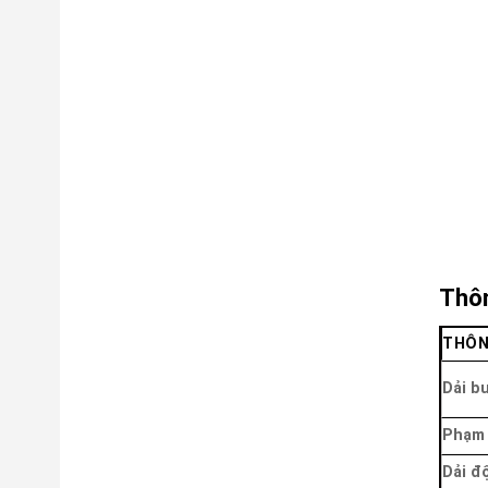
Thôn
THÔN
Dải b
Phạm 
Dải đ