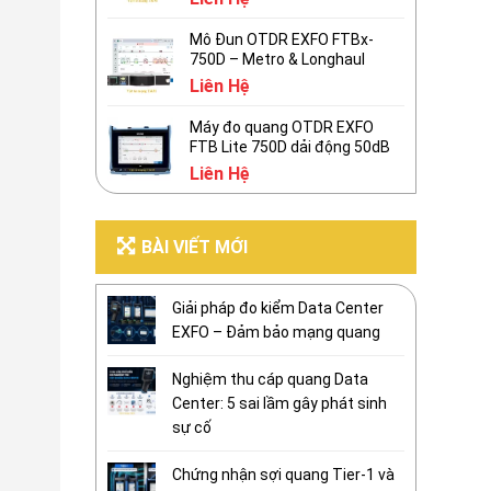
Mô Đun OTDR EXFO FTBx-
750D – Metro & Longhaul
Liên Hệ
Máy đo quang OTDR EXFO
FTB Lite 750D dải động 50dB
Liên Hệ
BÀI VIẾT MỚI
Giải pháp đo kiểm Data Center
EXFO – Đảm bảo mạng quang
Nghiệm thu cáp quang Data
Center: 5 sai lầm gây phát sinh
sự cố
Chứng nhận sợi quang Tier-1 và