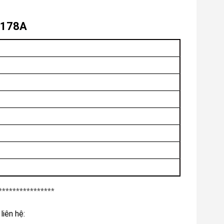
 S178A
3
****************
liên hệ: