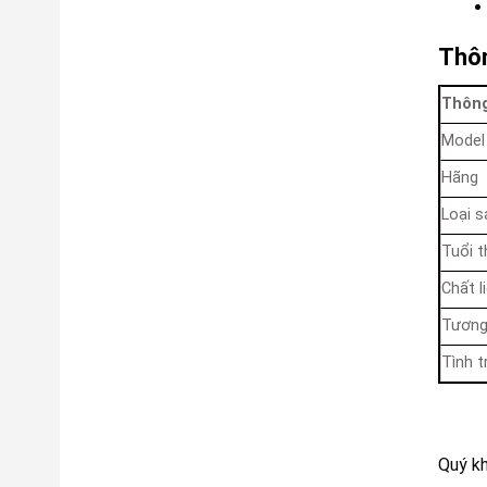
Thôn
Thông
Model
Hãng
Loại 
Tuổi t
Chất l
Tương
Tình t
Quý k