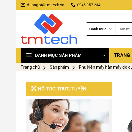
Skip
duongpt@tm-tech.vn
0945 357 234
to
content
Tìm
kiếm:
TRANG
DANH MỤC SẢN PHẨM
Trang chủ
Sản phẩm
Phụ kiện máy hàn máy đo q
HỖ TRỢ TRỰC TUYẾN