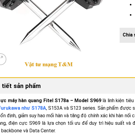
 tiết sản phẩm
cực máy hàn quang
Fitel S178a – Model S969
là linh kiện ti
/Furukawa như S178A
, S153A và S123 series. Sản phẩm được sả
ổn định, giảm suy hao mối hàn và tăng độ chính xác khi hàn nối
ng, điện cực S969 là lựa chọn tối ưu để duy trì hiệu suất và
 backbone và Data Center.