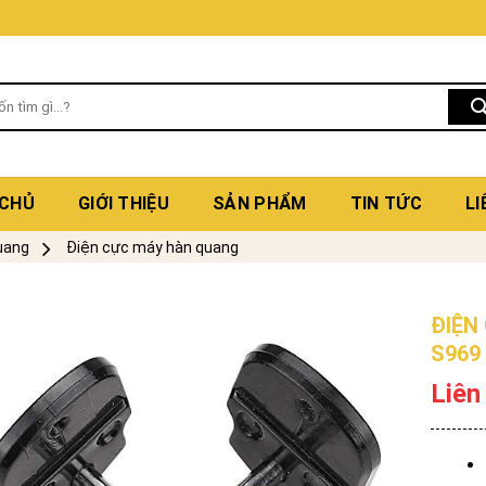
 CHỦ
GIỚI THIỆU
SẢN PHẨM
TIN TỨC
LI
uang
Điện cực máy hàn quang
ĐIỆN
S969
Liên