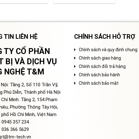
 TIN LIÊN HỆ
CHÍNH SÁCH HỖ TRỢ
 TY CỔ PHẦN
Chính sách và quy định chung
Chính sách giao hàng
T BỊ VÀ DỊCH VỤ
Chính sách đổi trả hàng
G NGHỆ T&M
Chính sách bảo hành
Chính sách bảo mật
Nội: Tầng 2, Số 110 Trần Vỹ,
g Phú Diễn, Thành phố Hà Nội
 Chí Minh: Tầng 2, 154 Phạm
hiêu, Phường Thông Tây Hội,
 phố Hồ Chí Minh, Việt Nam
: 0945 357 234
: 036 366 5629
pt@tm-tech.vn