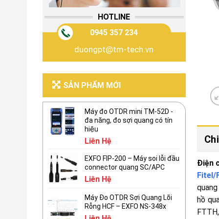
HOTLINE
0945 357 234
duongpt@tm-tech.vn
SẢN PHẨM MỚI
Máy đo OTDR mini TM-52D -
đa năng, đo sợi quang có tín
hiệu
Chi
Liên Hệ
EXFO FIP-200 – Máy soi lỗi đầu
Điện 
connector quang SC/APC
Fitel
Liên Hệ
quang 
Máy Đo OTDR Sợi Quang Lõi
hồ qua
Rỗng HCF – EXFO NS-348x
FTTH,
Liên Hệ