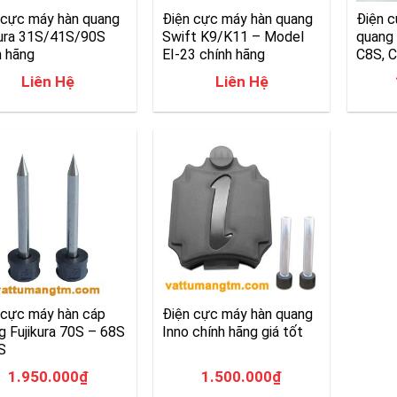
 cực máy hàn quang
Điện cực máy hàn quang
Điện c
kura 31S/41S/90S
Swift K9/K11 – Model
quang
h hãng
EI-23 chính hãng
C8S, 
Liên Hệ
Liên Hệ
 cực máy hàn cáp
Điện cực máy hàn quang
g Fujikura 70S – 68S
Inno chính hãng giá tốt
S
1.950.000
₫
1.500.000
₫