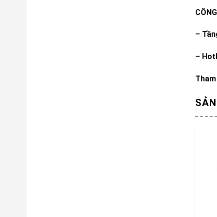
CÔNG 
– Tần
– Hot
Tham 
SẢN