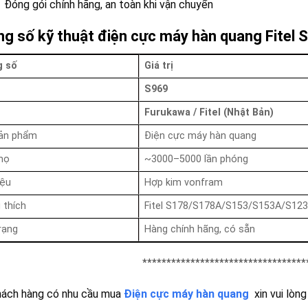
Đóng gói chính hãng, an toàn khi vận chuyển
g số kỹ thuật điện cực máy hàn quang Fitel
 số
Giá trị
S969
Furukawa / Fitel (Nhật Bản)
sản phẩm
Điện cực máy hàn quang
họ
~3000–5000 lần phóng
iệu
Hợp kim vonfram
 thích
Fitel S178/S178A/S153/S153A/S12
rạng
Hàng chính hãng, có sẵn
**********************************
hách hàng có nhu cầu mua
Điện cực máy hàn quang
xin vui lòng 