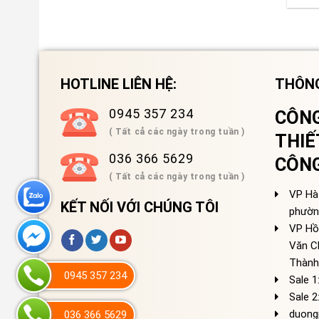
HOTLINE LIÊN HỆ:
THÔNG
0945 357 234
CÔNG
( Tất cả các ngày trong tuần )
THIẾ
036 366 5629
CÔN
( Tất cả các ngày trong tuần )
VP Hà 
KẾT NỐI VỚI CHÚNG TÔI
phườn
VP Hồ
Văn C
Thành
0945 357 234
Sale 1
Sale 2
duong
036 366 5629