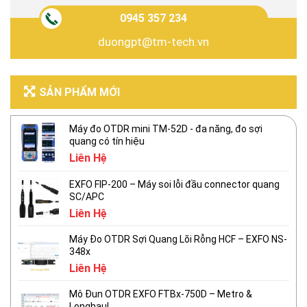
0945 357 234
duongpt@tm-tech.vn
SẢN PHẨM MỚI
Máy đo OTDR mini TM-52D - đa năng, đo sợi
quang có tín hiệu
Liên Hệ
EXFO FIP-200 – Máy soi lỗi đầu connector quang
SC/APC
Liên Hệ
Máy Đo OTDR Sợi Quang Lõi Rỗng HCF – EXFO NS-
348x
Liên Hệ
Mô Đun OTDR EXFO FTBx-750D – Metro &
Longhaul