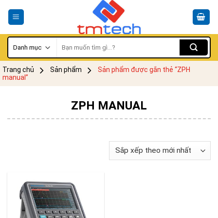
Skip
to
content
Tìm
kiếm:
Trang chủ
Sản phẩm
Sản phẩm được gắn thẻ “ZPH
manual”
ZPH MANUAL