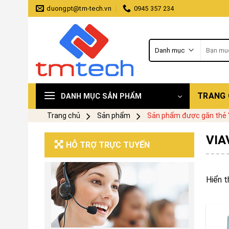
Skip
duongpt@tm-tech.vn
0945 357 234
to
content
Tìm
kiếm:
TRANG
DANH MỤC SẢN PHẨM
Trang chủ
Sản phẩm
Sản phẩm được gắn thẻ “
VIA
HỖ TRỢ TRỰC TUYẾN
Hiển t