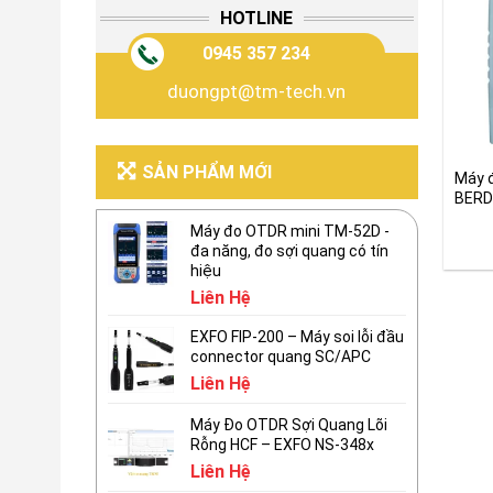
HOTLINE
0945 357 234
duongpt@tm-tech.vn
SẢN PHẨM MỚI
Máy đ
BERD
Máy đo OTDR mini TM-52D -
đa năng, đo sợi quang có tín
hiệu
Liên Hệ
EXFO FIP-200 – Máy soi lỗi đầu
connector quang SC/APC
Liên Hệ
Máy Đo OTDR Sợi Quang Lõi
Rỗng HCF – EXFO NS-348x
Liên Hệ