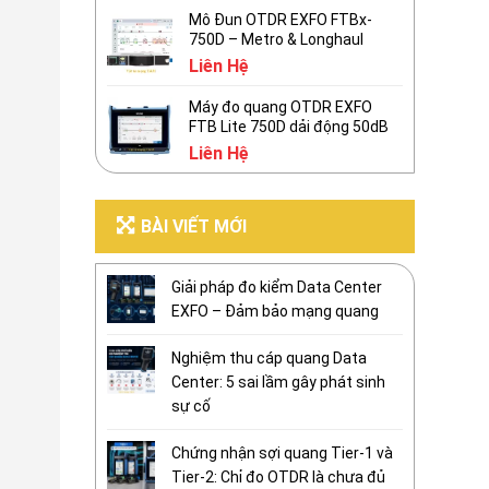
Mô Đun OTDR EXFO FTBx-
750D – Metro & Longhaul
Liên Hệ
Máy đo quang OTDR EXFO
FTB Lite 750D dải động 50dB
Liên Hệ
BÀI VIẾT MỚI
Giải pháp đo kiểm Data Center
EXFO – Đảm bảo mạng quang
Nghiệm thu cáp quang Data
Center: 5 sai lầm gây phát sinh
sự cố
Chứng nhận sợi quang Tier-1 và
Tier-2: Chỉ đo OTDR là chưa đủ