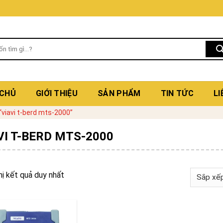
 CHỦ
GIỚI THIỆU
SẢN PHẨM
TIN TỨC
LI
viavi t-berd mts-2000”
VI T-BERD MTS-2000
hị kết quả duy nhất