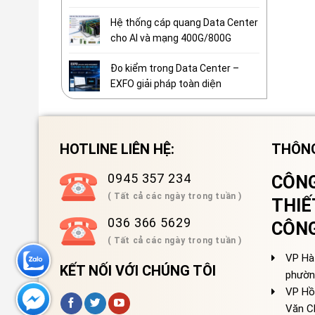
Hệ thống cáp quang Data Center
cho AI và mạng 400G/800G
Đo kiểm trong Data Center –
EXFO giải pháp toàn diện
HOTLINE LIÊN HỆ:
THÔNG
0945 357 234
CÔNG
( Tất cả các ngày trong tuần )
THIẾ
036 366 5629
CÔN
( Tất cả các ngày trong tuần )
VP Hà 
KẾT NỐI VỚI CHÚNG TÔI
phườn
VP Hồ
Văn C