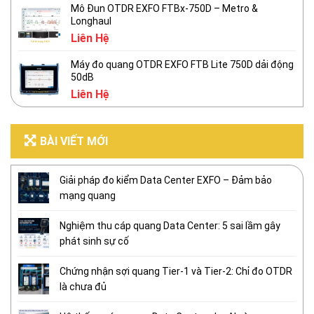
Mô Đun OTDR EXFO FTBx-750D – Metro &
Longhaul
Liên Hệ
Máy đo quang OTDR EXFO FTB Lite 750D dải động
50dB
Liên Hệ
BÀI VIẾT MỚI
Giải pháp đo kiểm Data Center EXFO – Đảm bảo
mạng quang
Nghiệm thu cáp quang Data Center: 5 sai lầm gây
phát sinh sự cố
Chứng nhận sợi quang Tier-1 và Tier-2: Chỉ đo OTDR
là chưa đủ