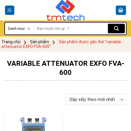
Skip
to
content
Tìm
kiếm:
Trang chủ
Sản phẩm
Sản phẩm được gắn thẻ “variable
attenuator EXFO FVA-600”
VARIABLE ATTENUATOR EXFO FVA-
600