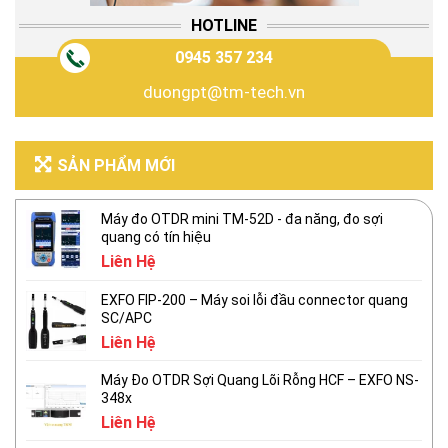
HOTLINE
0945 357 234
duongpt@tm-tech.vn
SẢN PHẨM MỚI
Máy đo OTDR mini TM-52D - đa năng, đo sợi
quang có tín hiệu
Liên Hệ
EXFO FIP-200 – Máy soi lỗi đầu connector quang
SC/APC
Liên Hệ
Máy Đo OTDR Sợi Quang Lõi Rỗng HCF – EXFO NS-
348x
Liên Hệ